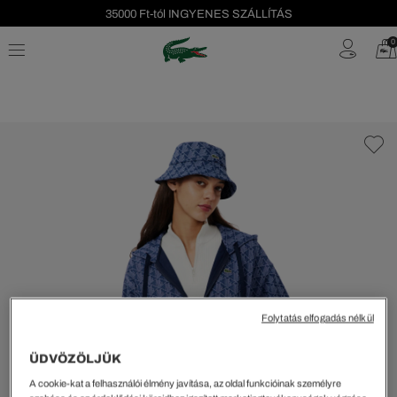
35000 Ft-tól INGYENES SZÁLLÍTÁS
Szezonális leárazás akár -40%!
0
Ingyenes visszaküldés!
Folytatás elfogadás nélkül
ÜDVÖZÖLJÜK
A cookie-kat a felhasználói élmény javítása, az oldal funkcióinak személyre