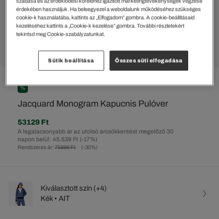
szabása és az érdeklődési köreidhez igazított marketingtevékenységek végzése
érdekében használjuk. Ha beleegyezel a weboldalunk működéséhez szükséges
cookie-k használatába, kattints az „Elfogadom” gombra. A cookie-beállításaid
kezeléséhez kattints a „Cookie-k kezelése” gombra. További részletekért
tekintsd meg Cookie-szabályzatunkat.
Sütik beállítása
Összes süti elfogadása
%
Jacquard Monogram Kapucnis Pulóver
53129 Ft
A legalacsonyabb ár az utolsó árcsökkentést megelőző 30
napon belül: 45.539 Ft
(-17%)
Rendszeres ár:
75899 Ft
(-30%)
Kiválasztott szín (+4)
Kék • AIT