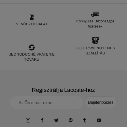
Könnyű és Biztonságos
VEVŐSZOLGÁLAT
fizetések
35000 Ft-tól INGYENES
SZÁLLÍTÁS
JEDNODUCHÉ VRÁTENIE
TOVARU
Regisztrálj a Lacoste-hoz
Bejelentkezés