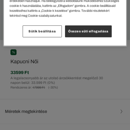
érdekében használjuk. Ha beleegyezel a weboldalunk működéséhez szükséges
cookie-k használatába, kattints az „Elfogadom” gombra. A cookie-beállításaid
kezeléséhez kattints a „Cookie-k kezelése” gombra. További részletekért
tekintsd meg Cookie-szabályzatunkat.
Sütik beállítása
Összes süti elfogadása
%
Kapucni Női
33599 Ft
A legalacsonyabb ár az utolsó árcsökkentést megelőző 30
napon belül: 33.599 Ft
(0%)
Rendszeres ár:
47999 Ft
(-30%)
Méretek megtekintése