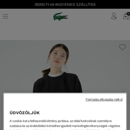
35000 Ft-tól INGYENES SZÁLLÍTÁS
Szezonális leárazás akár -40%!
0
Ingyenes visszaküldés!
Folytatás elfogadás nélkül
ÜDVÖZÖLJÜK
A cookie-kat a felhasználói élmény javítása, az oldal funkcióinak személyre
szabása és az érdeklődési köreidhez igazított marketingtevékenységek végzése