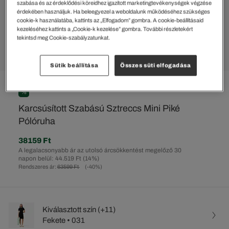
szabása és az érdeklődési köreidhez igazított marketingtevékenységek végzése
érdekében használjuk. Ha beleegyezel a weboldalunk működéséhez szükséges
cookie-k használatába, kattints az „Elfogadom” gombra. A cookie-beállításaid
kezeléséhez kattints a „Cookie-k kezelése” gombra. További részletekért
tekintsd meg Cookie-szabályzatunkat.
Sütik beállítása
Összes süti elfogadása
%
Karcsúsított Szabású Sztreccs Mini Piké
Pólóruha
38159 Ft
A legalacsonyabb ár az utolsó árcsökkentést megelőző 30
napon belül: 44.519 Ft
(14%)
Rendszeres ár:
63599 Ft
(-40%)
Kiválasztott szín (+11)
Fekete • 031