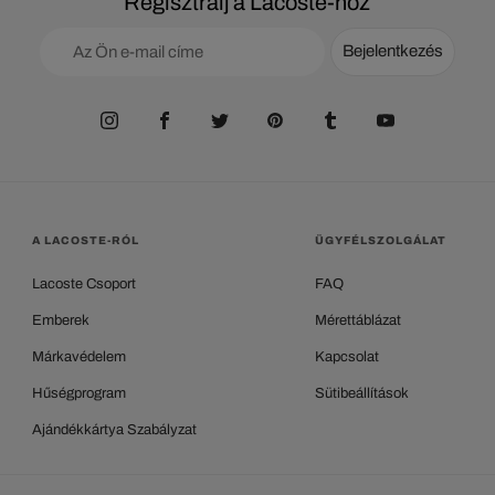
Regisztrálj a Lacoste-hoz
Bejelentkezés
A LACOSTE-RÓL
ÜGYFÉLSZOLGÁLAT
Lacoste Csoport
FAQ
Emberek
Mérettáblázat
Márkavédelem
Kapcsolat
Hűségprogram
Sütibeállítások
Ajándékkártya Szabályzat