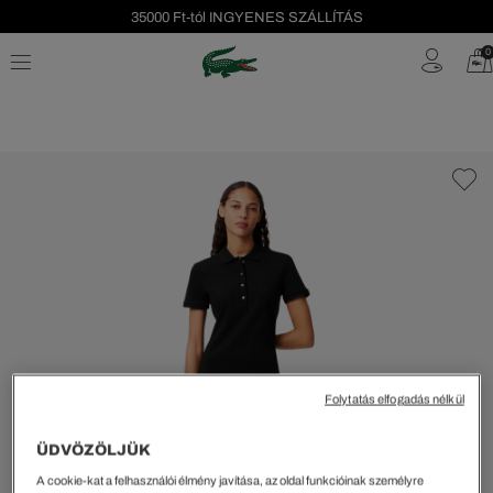
35000 Ft-tól INGYENES SZÁLLÍTÁS
Szezonális leárazás akár -40%!
0
Ingyenes visszaküldés!
Folytatás elfogadás nélkül
ÜDVÖZÖLJÜK
A cookie-kat a felhasználói élmény javítása, az oldal funkcióinak személyre