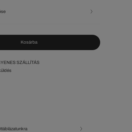
ése
Kosárba
NGYENES SZÁLLÍTÁS
küldés
ettáblázatunkra