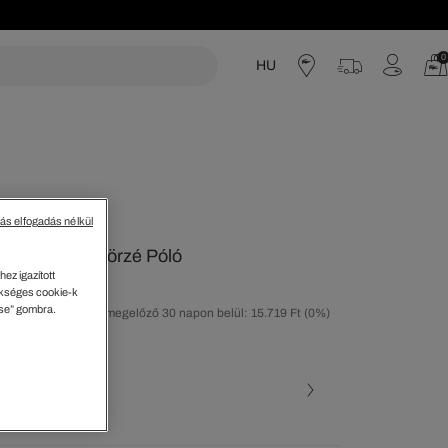
0
HU
acoste
tás elfogadás nélkül
sú Pamut Dzsörzé Póló
ez igazított
kséges cookie-k
ése” gombra.
olsó árcsökkentést megelőző 30 napon belül: 15.719 Ft
(0%)
40%)
ott szín (+29)
rke • 050