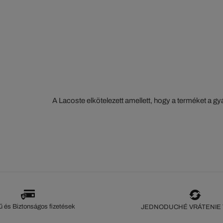
A Lacoste elkötelezett amellett, hogy a terméket a 
szorosan nyomon kövesse. Az értéklánc átláthatósága
ökoszisztéma alapos ismerete... Egyetlen öltés sem 
szeme nélkül.
 és Biztonságos fizetések
JEDNODUCHÉ VRÁTENIE