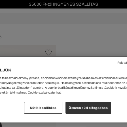
35000 Ft-tól INGYENES SZÁLLÍTÁS
Szezonális leárazás akár -40%!
Ingyenes visszaküldés!
s leárazás
Férfi
Női
Gyerek
We Are L
ó
ŐK
CIPŐK
KIEGÉSZÍTŐK
KIEGÉSZÍTŐK
al Offer
Special Offer
Ékszerek
Ékszerek
acipők
Tornacipők
Táskák
Táskák
Folyta
%
cipők
Edzőcipők
Pénztárcák
Pénztárcák
LJÜK
Klasszikus Szabá
ncsok
Bakancsok
Sapkák
Fejfedők
a felhasználói élmény javítása, az oldal funkcióinak személyre szabása és az érdeklődési köreidh
csok és Szandálok
Bebújósok
Kulcstartók
Övek
15719 Ft
ékenységek végzése érdekében használjuk. Ha beleegyezel a weboldalunk működéséhez szü
Papucsok
Sapkák és Kesztyűk
Sapkák és Kesztyűk
 kattints az „Elfogadom” gombra. A cookie-beállításaid kezeléséhez kattints a „Cookie-k kezel
A legalacsonyabb ár az ut
letekért tekintsd meg Cookie-szabályzatunkat.
Rendszeres ár:
26199 Ft
(-
Sálak
Sálak
Hajpántok és Hajgumik
Zoknik
Kiválaszt
Sütik beállítása
Összes süti elfogadása
Zoknik
Special Offer
Szü
ik
Special Offer