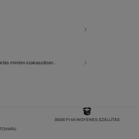
gyártás minden szakaszában
, a beszállítók és az
készül a Crocodile figyelő
35000 Ft-tól INGYENES SZÁLLÍTÁS
 TOVARU