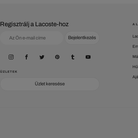
Regisztrálj a Lacoste-hoz
A 
La
Bejelentkezés
Em
Má
Hű
ÜZLETEK
Aj
Üzlet keresése