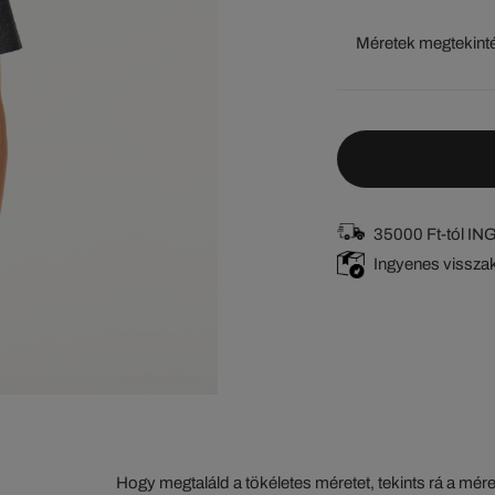
Méretek megtekint
35000 Ft-tól I
Ingyenes vissza
Hogy megtaláld a tökéletes méretet, tekints rá a mér