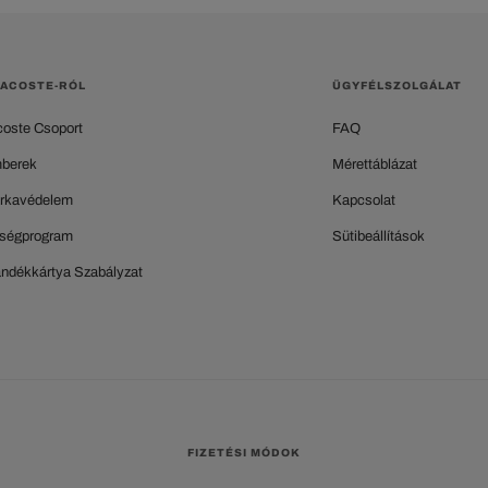
LACOSTE-RÓL
ÜGYFÉLSZOLGÁLAT
coste Csoport
FAQ
berek
Mérettáblázat
rkavédelem
Kapcsolat
ségprogram
Sütibeállítások
ándékkártya Szabályzat
FIZETÉSI MÓDOK