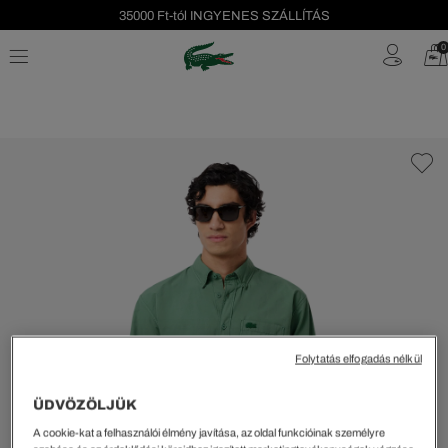
35000 Ft-tól INGYENES SZÁLLÍTÁS
Szezonális leárazás akár -40%!
0
Ingyenes visszaküldés!
Folytatás elfogadás nélkül
ÜDVÖZÖLJÜK
A cookie-kat a felhasználói élmény javítása, az oldal funkcióinak személyre