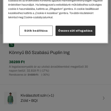
szabása és az érdeklődési köreidhez igazított marketingtevékenységek végzése
érdekében használjuk. Ha beleegyezel a weboldalunk működéséhez szükséges
cookie-k használatába, kattints az „Elfogadom” gombra. A cookie-beállításaid
kezeléséhez kattints a „Cookie-k kezelése” gombra. További részletekért
tekintsd meg Cookie-szabályzatunkat.
Sütik beállítása
Összes süti elfogadása
%
Könnyű Bő Szabású Puplin Ing
38289 Ft
A legalacsonyabb ár az utolsó árcsökkentést megelőző 30
napon belül: 32.819 Ft
(-17%)
Rendszeres ár:
54699 Ft
(-30%)
Kiválasztott szín (+1)
Zöld • BQI