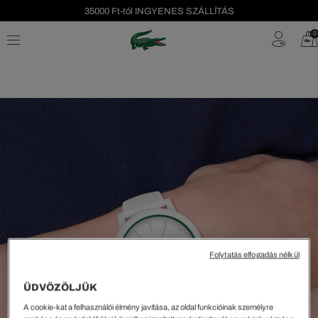
35000 Ft-tól INGYENES SZÁLLÍTÁS
Szezonális leárazás akár -40%!
0
Ingyenes visszaküldés!
Folytatás elfogadás nélkül
ÜDVÖZÖLJÜK
A cookie-kat a felhasználói élmény javítása, az oldal funkcióinak személyre