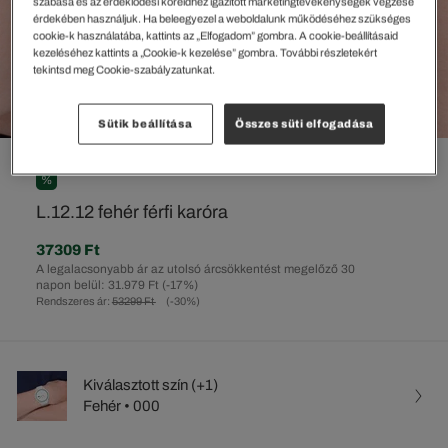
szabása és az érdeklődési köreidhez igazított marketingtevékenységek végzése
érdekében használjuk. Ha beleegyezel a weboldalunk működéséhez szükséges
cookie-k használatába, kattints az „Elfogadom” gombra. A cookie-beállításaid
kezeléséhez kattints a „Cookie-k kezelése” gombra. További részletekért
tekintsd meg Cookie-szabályzatunkat.
Sütik beállítása
Összes süti elfogadása
%
L.12.12 fehér férfi karóra
37309 Ft
A legalacsonyabb ár az utolsó árcsökkentést megelőző 30
napon belül: 31.979 Ft
(-17%)
Rendszeres ár:
53299 Ft
(-30%)
Kiválasztott szín (+1)
Fehér • 000