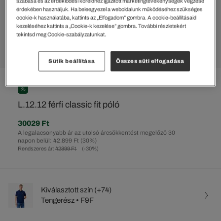
szabása és az érdeklődési köreidhez igazított marketingtevékenységek végzése
érdekében használjuk. Ha beleegyezel a weboldalunk működéséhez szükséges
cookie-k használatába, kattints az „Elfogadom” gombra. A cookie-beállításaid
kezeléséhez kattints a „Cookie-k kezelése” gombra. További részletekért
tekintsd meg Cookie-szabályzatunkat.
Sütik beállítása
Összes süti elfogadása
%
L.12.12 férfi classic fit póló
30029 Ft
A legalacsonyabb ár az utolsó árcsökkentést megelőző 30
napon belül: 42.899 Ft
(30%)
Rendszeres ár:
42899 Ft
(-30%)
Kiválasztott szín (+74)
Tengerész • F9F