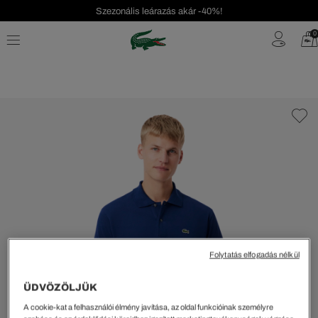
Szezonális leárazás akár -40%!
Ingyenes visszaküldés!
0
Folytatás elfogadás nélkül
ÜDVÖZÖLJÜK
A cookie-kat a felhasználói élmény javítása, az oldal funkcióinak személyre