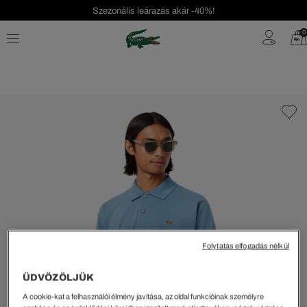
Szezonális leárazás akár -40%!
Ingyenes visszaküldés!
0
Folytatás elfogadás nélkül
ÜDVÖZÖLJÜK
A cookie-kat a felhasználói élmény javítása, az oldal funkcióinak személyre