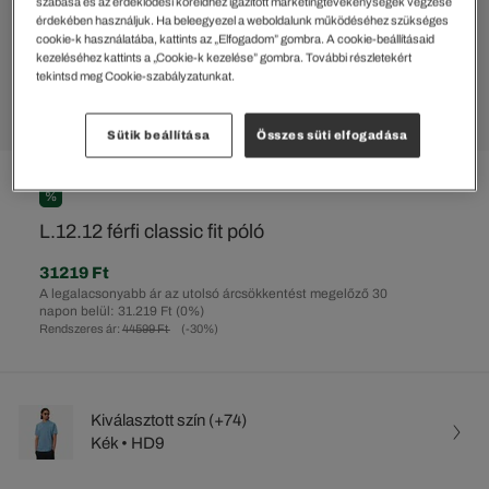
szabása és az érdeklődési köreidhez igazított marketingtevékenységek végzése
érdekében használjuk. Ha beleegyezel a weboldalunk működéséhez szükséges
cookie-k használatába, kattints az „Elfogadom” gombra. A cookie-beállításaid
kezeléséhez kattints a „Cookie-k kezelése” gombra. További részletekért
tekintsd meg Cookie-szabályzatunkat.
Sütik beállítása
Összes süti elfogadása
%
L.12.12 férfi classic fit póló
31219 Ft
A legalacsonyabb ár az utolsó árcsökkentést megelőző 30
napon belül: 31.219 Ft
(0%)
Rendszeres ár:
44599 Ft
(-30%)
Kiválasztott szín (+74)
Kék • HD9