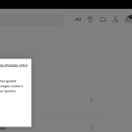
0
HU
acoste
tás elfogadás nélkül
t póló
ez igazított
kséges cookie-k
ése” gombra.
ott szín (+39)
te • 031
ése