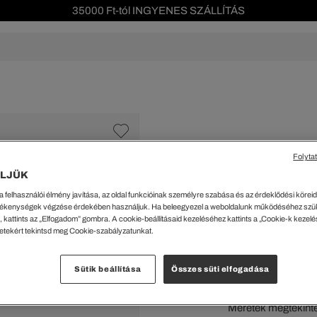
Szezonális leárazás akár -40%!
Ingyenes visszaküldés!
s leárazás
Férfi
Női
Gyerek
We Are L
ŐK
CIPŐK
KIEGÉSZÍTŐK
KIEGÉSZÍTŐK
al Offer
Special Offer
Ékszerek
Ékszerek
acipők
Tornacipők
Táskák
Táskák
Folyta
cipők
Edzőcipők
Pénztárcák
Pénztárcák
L.12.12 férfi slim fi
LJÜK
ncsok
Bakancsok
Sapkák
Fejfedők
45099 Ft
a felhasználói élmény javítása, az oldal funkcióinak személyre szabása és az érdeklődési köreidh
csok és Szandálok
Bebújósok
Kulcstartók
Övek
ékenységek végzése érdekében használjuk. Ha beleegyezel a weboldalunk működéséhez szü
Papucsok
Sapkák és Kesztyűk
Sapkák és Kesztyűk
 kattints az „Elfogadom” gombra. A cookie-beállításaid kezeléséhez kattints a „Cookie-k kezel
Kiválaszt
letekért tekintsd meg Cookie-szabályzatunkat.
Sálak
Sálak
Feke
Hajpántok és Hajgumik
Zoknik
Sütik beállítása
Összes süti elfogadása
Zoknik
Special Offer
ik
Special Offer
Méretek megtekint