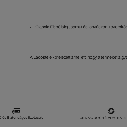
Classic Fit pólóing pamut és lenvászon keveréké
A Lacoste elkötelezett amellett, hogy a terméket a 
szorosan nyomon kövesse. Az értéklánc átláthatósága
ökoszisztéma alapos ismerete... Egyetlen öltés sem 
szeme nélkül.
 és Biztonságos fizetések
JEDNODUCHÉ VRÁTENIE