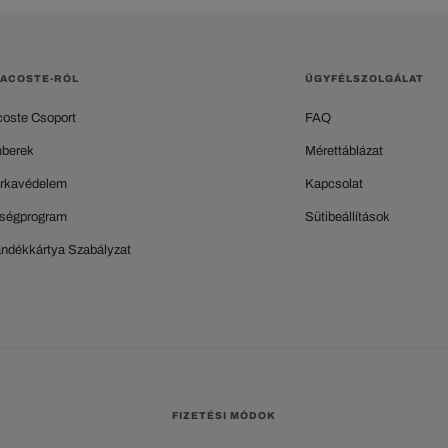
LACOSTE-RÓL
ÜGYFÉLSZOLGÁLAT
coste Csoport
FAQ
berek
Mérettáblázat
rkavédelem
Kapcsolat
ségprogram
Sütibeállítások
ándékkártya Szabályzat
FIZETÉSI MÓDOK