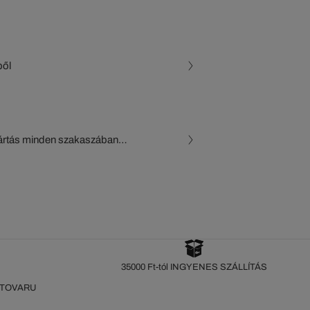
ből
gyártás minden szakaszában
, a beszállítók és az
készül a Crocodile figyelő
35000 Ft-tól INGYENES SZÁLLÍTÁS
 TOVARU