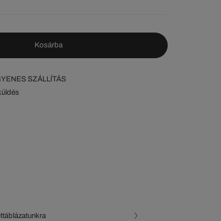
Kosárba
NGYENES SZÁLLÍTÁS
küldés
ettáblázatunkra