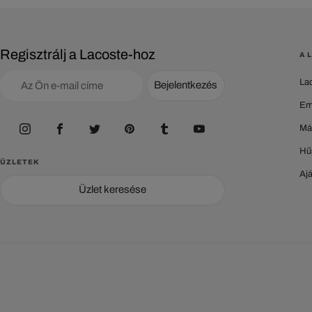
Regisztrálj a Lacoste-hoz
A 
La
Bejelentkezés
Em
Má
Hű
ÜZLETEK
Aj
Üzlet keresése