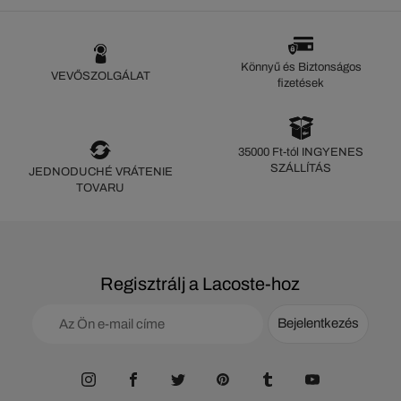
Könnyű és Biztonságos
VEVŐSZOLGÁLAT
fizetések
35000 Ft-tól INGYENES
SZÁLLÍTÁS
JEDNODUCHÉ VRÁTENIE
TOVARU
Regisztrálj a Lacoste-hoz
Bejelentkezés