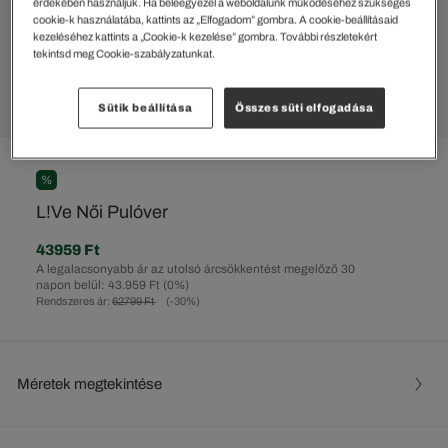
érdekében használjuk. Ha beleegyezel a weboldalunk működéséhez szükséges
cookie-k használatába, kattints az „Elfogadom” gombra. A cookie-beállításaid
kezeléséhez kattints a „Cookie-k kezelése” gombra. További részletekért
tekintsd meg Cookie-szabályzatunkat.
Sütik beállítása
Összes süti elfogadása
%
L!Ve Női Pulóver
43959 Ft
A legalacsonyabb ár az utolsó árcsökkentést megelőző 30
napon belül: 43.959 Ft
(0%)
Rendszeres ár:
62799 Ft
(-30%)
Méretek megtekintése