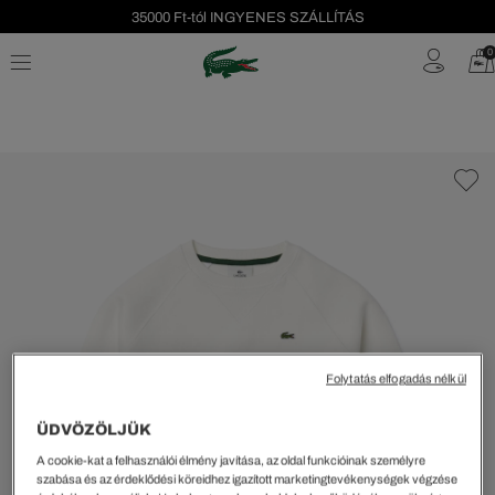
35000 Ft-tól INGYENES SZÁLLÍTÁS
Szezonális leárazás akár -40%!
0
Ingyenes visszaküldés!
Folytatás elfogadás nélkül
ÜDVÖZÖLJÜK
A cookie-kat a felhasználói élmény javítása, az oldal funkcióinak személyre
szabása és az érdeklődési köreidhez igazított marketingtevékenységek végzése