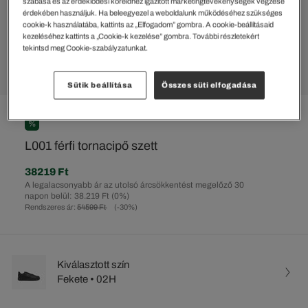
szabása és az érdeklődési köreidhez igazított marketingtevékenységek végzése
érdekében használjuk. Ha beleegyezel a weboldalunk működéséhez szükséges
cookie-k használatába, kattints az „Elfogadom” gombra. A cookie-beállításaid
kezeléséhez kattints a „Cookie-k kezelése” gombra. További részletekért
tekintsd meg Cookie-szabályzatunkat.
Sütik beállítása
Összes süti elfogadása
%
L001 férfi tornacipő szett
38219 Ft
A legalacsonyabb ár az utolsó árcsökkentést megelőző 30
napon belül: 38.219 Ft
(0%)
Rendszeres ár:
54599 Ft
(-30%)
Kiválasztott szín
Fekete • 02H