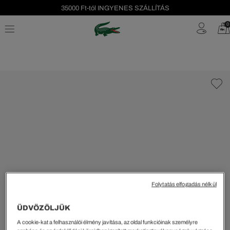
35000 Ft-tól INGYENES SZÁLLÍTÁS
Szezonális leárazás akár -40%!
0
Ingyenes visszaküldés!
Folytatás elfogadás nélkül
ÜDVÖZÖLJÜK
A cookie-kat a felhasználói élmény javítása, az oldal funkcióinak személyre