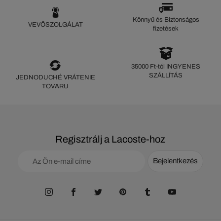
Könnyű és Biztonságos
VEVŐSZOLGÁLAT
fizetések
35000 Ft-tól INGYENES
SZÁLLÍTÁS
JEDNODUCHÉ VRÁTENIE
TOVARU
Regisztrálj a Lacoste-hoz
Bejelentkezés