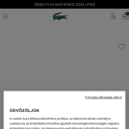
35000 Ft-tól INGYENES SZÁLLÍTÁS
Szezonális leárazás akár -40%!
0
Ingyenes visszaküldés!
Folytatás elfogadás nélkül
ÜDVÖZÖLJÜK
A cookie-kat a felhasználói élmény javítása, az oldal funkcióinak személyre
szabása és az érdeklődési köreidhez igazított marketingtevékenységek végzése
érdekében használjuk. Ha beleegyezel a weboldalunk működéséhez szükséges