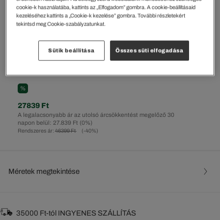
cookie-k használatába, kattints az „Elfogadom” gombra. A cookie-beállításaid
kezeléséhez kattints a „Cookie-k kezelése” gombra. További részletekért
tekintsd meg Cookie-szabályzatunkat.
Sütik beállítása
Összes süti elfogadása
%
27839 Ft
A legalacsonyabb ár az utolsó árcsökkentést megelőző 30
napon belül: 27.839 Ft
(0%)
Rendszeres ár:
46399 Ft
(-40%)
Méretek megtekintése
35000 Ft-tól INGYENES SZÁLLÍTÁS