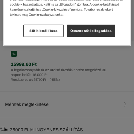
cookie-k használatába, kattints az „Elfogadom” gombra. A cookie-beállításaid
kezeléséhez kattints a „Cookie-k kezelése” gombra. További részletekért
tekintsd meg Cookie-szabályzatunkat.
Sütik beállítása
Összes süti elfogadása
%
15999.60 Ft
A legalacsonyabb ár az utolsó árcsökkentést megelőző 30
napon belül: 16.000 Ft
Rendszeres ár:
35790 Ft
(-55%)
Méretek megtekintése
35000 Ft-tól INGYENES SZÁLLÍTÁS