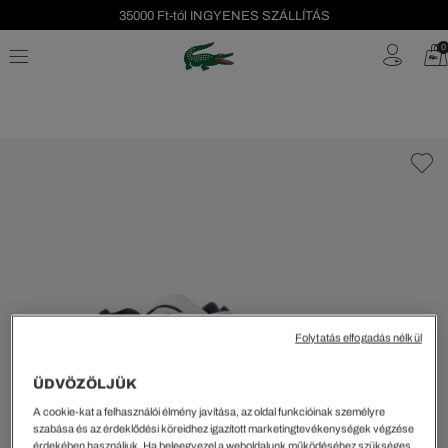
35000 Ft-tól INGYENES SZÁLLÍTÁS
Szezonális leárazás akár -40%!
0
Ingyenes visszaküldés!
Folytatás elfogadás nélkül
ÜDVÖZÖLJÜK
A cookie-kat a felhasználói élmény javítása, az oldal funkcióinak személyre
szabása és az érdeklődési köreidhez igazított marketingtevékenységek végzése
érdekében használjuk. Ha beleegyezel a weboldalunk működéséhez szükséges