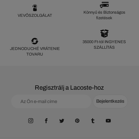
Könnyű és Biztonságos
VEVŐSZOLGÁLAT
fizetések
35000 Ft-tól INGYENES
SZÁLLÍTÁS
JEDNODUCHÉ VRÁTENIE
TOVARU
Regisztrálj a Lacoste-hoz
Bejelentkezés