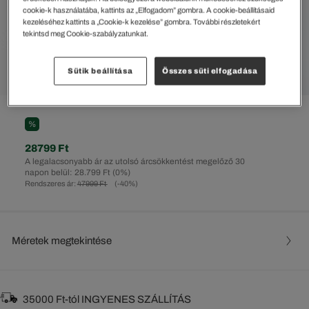
cookie-k használatába, kattints az „Elfogadom” gombra. A cookie-beállításaid
kezeléséhez kattints a „Cookie-k kezelése” gombra. További részletekért
tekintsd meg Cookie-szabályzatunkat.
Sütik beállítása
Összes süti elfogadása
%
28799 Ft
A legalacsonyabb ár az utolsó árcsökkentést megelőző 30
napon belül: 28.799 Ft
(0%)
Rendszeres ár:
47999 Ft
(-40%)
Méretek megtekintése
35000 Ft-tól INGYENES SZÁLLÍTÁS