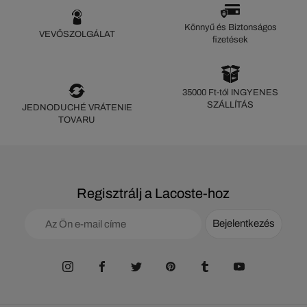
Könnyű és Biztonságos
VEVŐSZOLGÁLAT
fizetések
35000 Ft-tól INGYENES
SZÁLLÍTÁS
JEDNODUCHÉ VRÁTENIE
TOVARU
Regisztrálj a Lacoste-hoz
Bejelentkezés