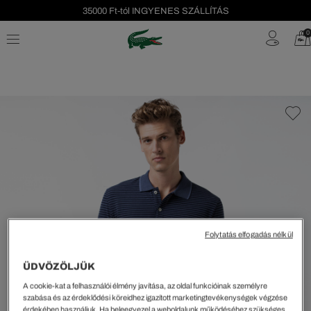
35000 Ft-tól INGYENES SZÁLLÍTÁS
Szezonális leárazás akár -40%!
0
Ingyenes visszaküldés!
Folytatás elfogadás nélkül
ÜDVÖZÖLJÜK
A cookie-kat a felhasználói élmény javítása, az oldal funkcióinak személyre
szabása és az érdeklődési köreidhez igazított marketingtevékenységek végzése
érdekében használjuk. Ha beleegyezel a weboldalunk működéséhez szükséges