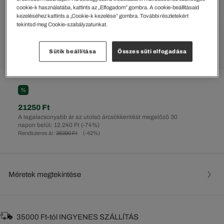
cookie-k használatába, kattints az „Elfogadom” gombra. A cookie-beállításaid
kezeléséhez kattints a „Cookie-k kezelése” gombra. További részletekért
tekintsd meg Cookie-szabályzatunkat.
Sütik beállítása
Összes süti elfogadása
%
21250 Ft
A legalacsonyabb ár az utolsó árcsökkentést megelőző 30
napon belül: 12.240 Ft
(-74%)
Rendszeres ár:
36390 Ft
(-42%)
Méretek megtekintése
35000 Ft-tól INGYENES SZÁLLÍTÁS