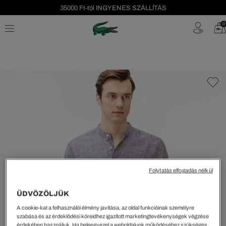
35000 Ft-tól INGYENES SZÁLLÍTÁS
Szezonális leárazás akár -40%!
0
Ingyenes visszaküldés!
Folytatás elfogadás nélkül
ÜDVÖZÖLJÜK
A cookie-kat a felhasználói élmény javítása, az oldal funkcióinak személyre
szabása és az érdeklődési köreidhez igazított marketingtevékenységek végzése
érdekében használjuk. Ha beleegyezel a weboldalunk működéséhez szükséges