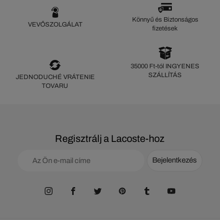
Könnyű és Biztonságos
VEVŐSZOLGÁLAT
fizetések
35000 Ft-tól INGYENES
SZÁLLÍTÁS
JEDNODUCHÉ VRÁTENIE
TOVARU
Regisztrálj a Lacoste-hoz
Bejelentkezés