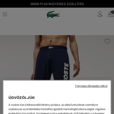
35000 Ft-tól INGYENES SZÁLLÍTÁS
Szezonális leárazás akár -40%!
0
Ingyenes visszaküldés!
Folytatás elfogadás nélkül
ÜDVÖZÖLJÜK
A cookie-kat a felhasználói élmény javítása, az oldal funkcióinak személyre
szabása és az érdeklődési köreidhez igazított marketingtevékenységek végzése
érdekében használjuk. Ha beleegyezel a weboldalunk működéséhez szükséges