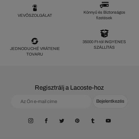
Könnyű és Biztonságos
VEVŐSZOLGÁLAT
fizetések
35000 Ft-tól INGYENES
SZÁLLÍTÁS
JEDNODUCHÉ VRÁTENIE
TOVARU
Regisztrálj a Lacoste-hoz
Bejelentkezés