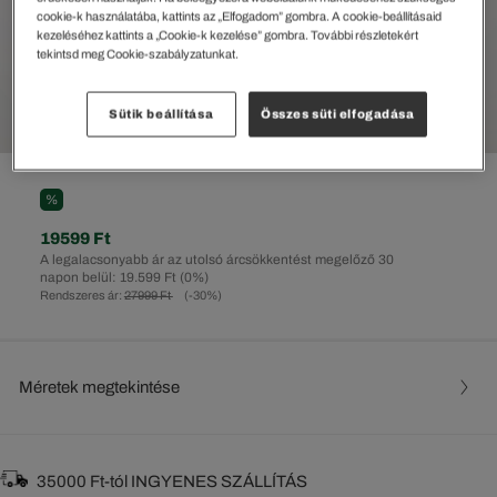
cookie-k használatába, kattints az „Elfogadom” gombra. A cookie-beállításaid
kezeléséhez kattints a „Cookie-k kezelése” gombra. További részletekért
tekintsd meg Cookie-szabályzatunkat.
Sütik beállítása
Összes süti elfogadása
%
19599 Ft
A legalacsonyabb ár az utolsó árcsökkentést megelőző 30
napon belül: 19.599 Ft
(0%)
Rendszeres ár:
27999 Ft
(-30%)
Méretek megtekintése
35000 Ft-tól INGYENES SZÁLLÍTÁS