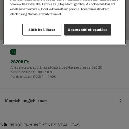
cookie-k használatába, kattints az „Elfogadom” gombra. A cookie-beállításaid
kezeléséhez kattints a „Cookie-k kezelése” gombra. További részletekért
tekintsd meg Cookie-szabályzatunkat.
Sütik beállítása
Összes süti elfogadása
%
28799 Ft
A legalacsonyabb ár az utolsó árcsökkentést megelőző 30
napon belül: 28.799 Ft
(0%)
Rendszeres ár:
47999 Ft
(-40%)
Méretek megtekintése
35000 Ft-tól INGYENES SZÁLLÍTÁS