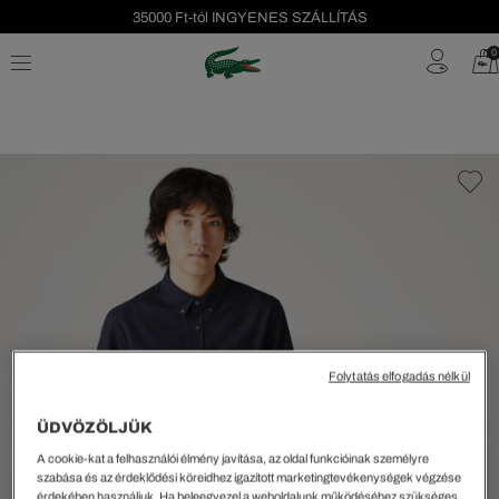
35000 Ft-tól INGYENES SZÁLLÍTÁS
Szezonális leárazás akár -40%!
0
Ingyenes visszaküldés!
Folytatás elfogadás nélkül
ÜDVÖZÖLJÜK
A cookie-kat a felhasználói élmény javítása, az oldal funkcióinak személyre
szabása és az érdeklődési köreidhez igazított marketingtevékenységek végzése
érdekében használjuk. Ha beleegyezel a weboldalunk működéséhez szükséges