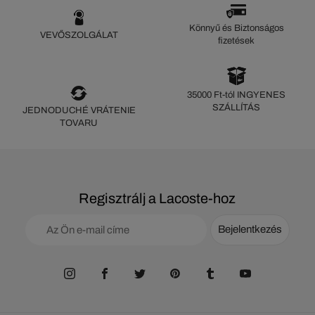
Könnyű és Biztonságos
VEVŐSZOLGÁLAT
fizetések
35000 Ft-tól INGYENES
SZÁLLÍTÁS
JEDNODUCHÉ VRÁTENIE
TOVARU
Regisztrálj a Lacoste-hoz
Bejelentkezés