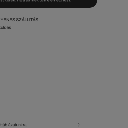
NGYENES SZÁLLÍTÁS
küldés
ettáblázatunkra