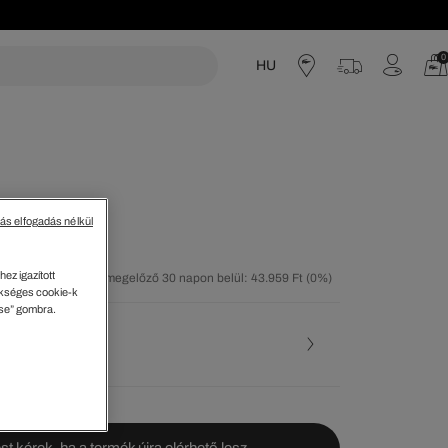
0
HU
acoste
tás elfogadás nélkül
ez igazított
tolsó árcsökkentést megelőző 30 napon belül: 43.959 Ft
(0%)
kséges cookie-k
30%)
ése” gombra.
ése
st kérek, ha a termék újra elérhető lesz