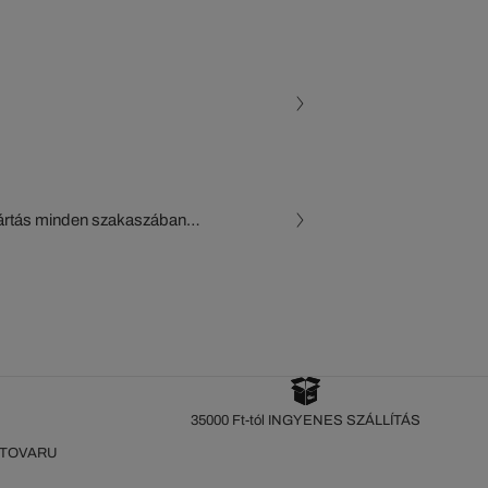
gyártás minden szakaszában
, a beszállítók és az
készül a Crocodile figyelő
35000 Ft-tól INGYENES SZÁLLÍTÁS
 TOVARU