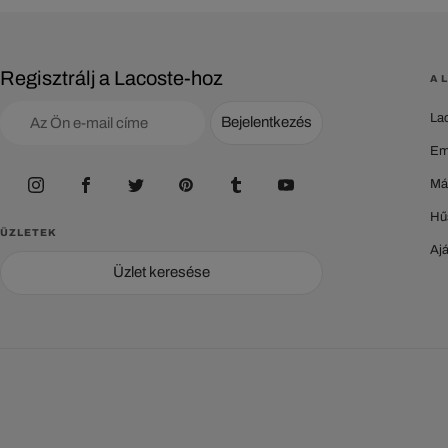
Regisztrálj a Lacoste-hoz
A 
La
Bejelentkezés
Em
Má
Hű
ÜZLETEK
Aj
Üzlet keresése