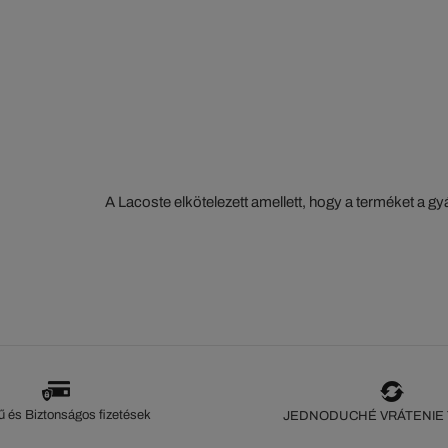
A Lacoste elkötelezett amellett, hogy a terméket a 
szorosan nyomon kövesse. Az értéklánc átláthatósága
ökoszisztéma alapos ismerete... Egyetlen öltés sem 
szeme nélkül.
 és Biztonságos fizetések
JEDNODUCHÉ VRÁTENIE