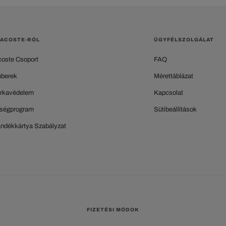
LACOSTE-RÓL
ÜGYFÉLSZOLGÁLAT
coste Csoport
FAQ
berek
Mérettáblázat
rkavédelem
Kapcsolat
ségprogram
Sütibeállítások
ándékkártya Szabályzat
FIZETÉSI MÓDOK