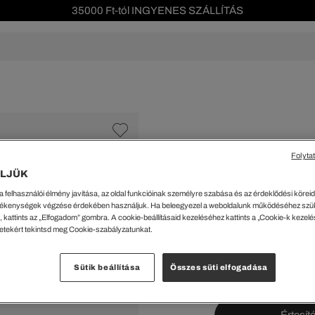
35000 Ft-tól INGYENES SZÁLLÍTÁS
Szezonális leárazás akár -40%!
Ingyenes visszaküldés!
s leárazás
Férfi
Női
Gyerek
We Are L
ŐK
CIPŐK
KIEGÉSZÍTŐK
KIEGÉSZÍTŐK
al Offer
Special Offer
Ékszerek
Ékszerek
acipők
Tornacipők
Táskák
Táskák
Folyta
%
cipők
Edzőcipők
Pénztárcák
Pénztárcák
LJÜK
ncsok
Bakancsok
Sapkák
Fejfedők
43959 Ft
a felhasználói élmény javítása, az oldal funkcióinak személyre szabása és az érdeklődési köreidh
A legalacsonyabb ár az u
csok és Szandálok
Bebújósok
Kulcstartók
Övek
ékenységek végzése érdekében használjuk. Ha beleegyezel a weboldalunk működéséhez szü
Rendszeres ár:
62799 Ft
(-
Papucsok
Sapkák és Kesztyűk
Sapkák és Kesztyűk
 kattints az „Elfogadom” gombra. A cookie-beállításaid kezeléséhez kattints a „Cookie-k kezel
letekért tekintsd meg Cookie-szabályzatunkat.
Sálak
Sálak
Méretek megtekint
Hajpántok és Hajgumik
Zoknik
Sütik beállítása
Összes süti elfogadása
Zoknik
Special Offer
ik
Special Offer
Értesíté