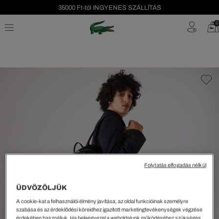
35000 Ft-tól INGYENES SZÁLLÍTÁS
Szezonális leárazás akár -40%!
0
Ingyenes visszaküldés!
Folytatás elfogadás nélkül
ÜDVÖZÖLJÜK
A cookie-kat a felhasználói élmény javítása, az oldal funkcióinak személyre
szabása és az érdeklődési köreidhez igazított marketingtevékenységek végzése
érdekében használjuk. Ha beleegyezel a weboldalunk működéséhez szükséges