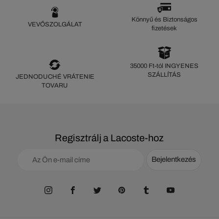
Könnyű és Biztonságos
VEVŐSZOLGÁLAT
fizetések
35000 Ft-tól INGYENES
SZÁLLÍTÁS
JEDNODUCHÉ VRÁTENIE
TOVARU
Regisztrálj a Lacoste-hoz
Bejelentkezés