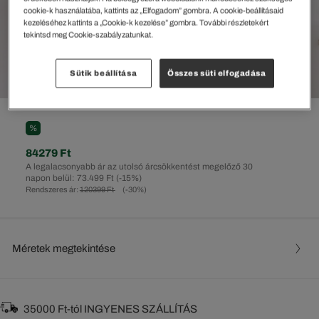
cookie-k használatába, kattints az „Elfogadom” gombra. A cookie-beállításaid
kezeléséhez kattints a „Cookie-k kezelése” gombra. További részletekért
tekintsd meg Cookie-szabályzatunkat.
Sütik beállítása
Összes süti elfogadása
%
84279 Ft
A legalacsonyabb ár az utolsó árcsökkentést megelőző 30
napon belül: 73.499 Ft
(-15%)
Rendszeres ár:
120399 Ft
(-30%)
Méretek megtekintése
35000 Ft-tól INGYENES SZÁLLÍTÁS