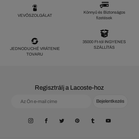
Könnyű és Biztonságos
VEVŐSZOLGÁLAT
fizetések
35000 Ft-tól INGYENES
SZÁLLÍTÁS
JEDNODUCHÉ VRÁTENIE
TOVARU
Regisztrálj a Lacoste-hoz
Bejelentkezés