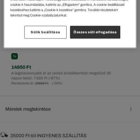
cookie-k használatába, kattints az „Elfogadom” gombra. A cookie-beállításaid
kezeléséhez kattints a „Cookie-k kezelése” gombra. További részletekért
tekintsd meg Cookie-szabályzatunkat.
Sütik beállítása
Összes süti elfogadása
%
14850 Ft
A legalacsonyabb ár az utolsó árcsökkentést megelőző 30
napon belül: 7.920 Ft
(-87%)
Rendszeres ár:
29699 Ft
(-50%)
Méretek megtekintése
35000 Ft-tól INGYENES SZÁLLÍTÁS