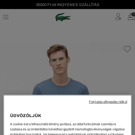
35000 Ft-tól INGYENES SZÁLLÍTÁS
Szezonális leárazás akár -40%!
0
Ingyenes visszaküldés!
Folytatás elfogadás nélkül
ÜDVÖZÖLJÜK
A cookie-kat a felhasználói élmény javítása, az oldal funkcióinak személyre
szabása és az érdeklődési köreidhez igazított marketingtevékenységek végzése
érdekében használjuk. Ha beleegyezel a weboldalunk működéséhez szükséges