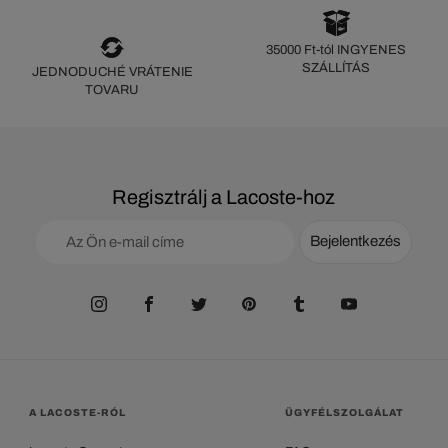
35000 Ft-tól INGYENES
SZÁLLÍTÁS
JEDNODUCHÉ VRÁTENIE
TOVARU
Regisztrálj a Lacoste-hoz
Bejelentkezés
A LACOSTE-RÓL
ÜGYFÉLSZOLGÁLAT