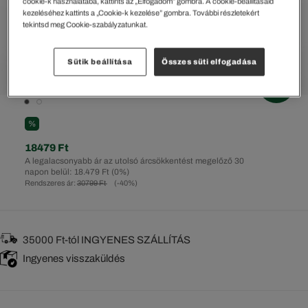
cookie-k használatába, kattints az „Elfogadom” gombra. A cookie-beállításaid
kezeléséhez kattints a „Cookie-k kezelése” gombra. További részletekért
tekintsd meg Cookie-szabályzatunkat.
Sütik beállítása
Összes süti elfogadása
%
18479 Ft
A legalacsonyabb ár az utolsó árcsökkentést megelőző 30
napon belül: 18.479 Ft
(0%)
Rendszeres ár:
30799 Ft
(-40%)
35000 Ft-tól INGYENES SZÁLLÍTÁS
Ingyenes visszaküldés