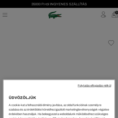
35000 Ft-tól INGYENES SZÁLLÍTÁS
Szezonális leárazás akár -40%!
0
Ingyenes visszaküldés!
Folytatás elfogadás nélkül
ÜDVÖZÖLJÜK
A cookie-kat a felhasználói élmény javítása, az oldal funkcióinak személyre
szabása és az érdeklődési köreidhez igazított marketingtevékenységek végzése
érdekében használjuk. Ha beleegyezel a weboldalunk működéséhez szükséges