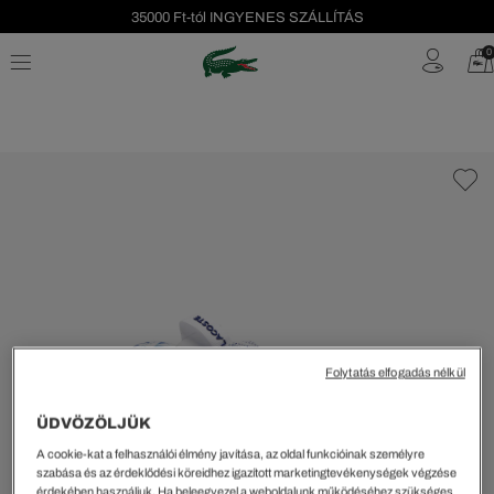
35000 Ft-tól INGYENES SZÁLLÍTÁS
Szezonális leárazás akár -40%!
0
Ingyenes visszaküldés!
Folytatás elfogadás nélkül
ÜDVÖZÖLJÜK
A cookie-kat a felhasználói élmény javítása, az oldal funkcióinak személyre
szabása és az érdeklődési köreidhez igazított marketingtevékenységek végzése
érdekében használjuk. Ha beleegyezel a weboldalunk működéséhez szükséges