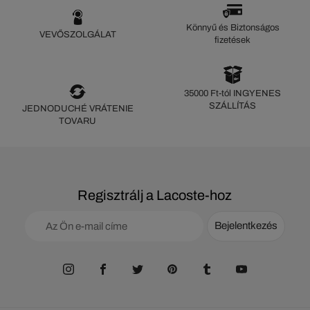
Könnyű és Biztonságos
VEVŐSZOLGÁLAT
fizetések
35000 Ft-tól INGYENES
SZÁLLÍTÁS
JEDNODUCHÉ VRÁTENIE
TOVARU
Regisztrálj a Lacoste-hoz
Bejelentkezés