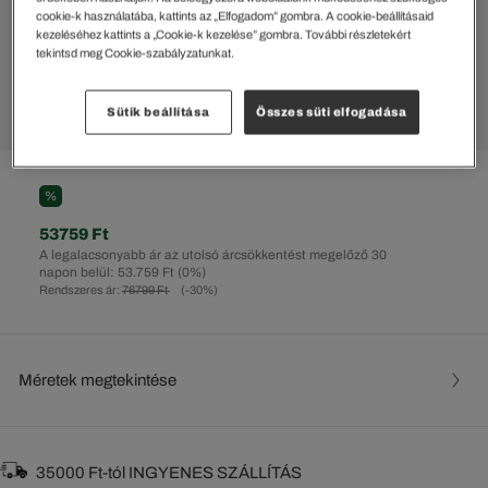
cookie-k használatába, kattints az „Elfogadom” gombra. A cookie-beállításaid
kezeléséhez kattints a „Cookie-k kezelése” gombra. További részletekért
tekintsd meg Cookie-szabályzatunkat.
Sütik beállítása
Összes süti elfogadása
%
53759 Ft
A legalacsonyabb ár az utolsó árcsökkentést megelőző 30
napon belül: 53.759 Ft
(0%)
Rendszeres ár:
76799 Ft
(-30%)
Méretek megtekintése
35000 Ft-tól INGYENES SZÁLLÍTÁS