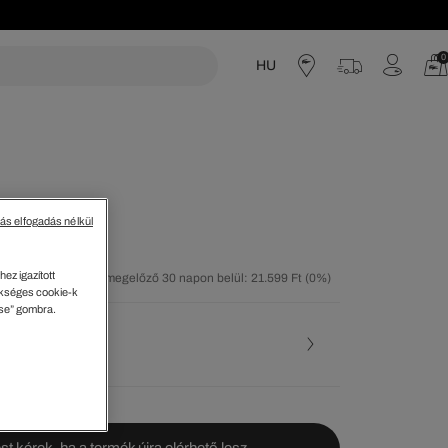
0
HU
acoste
tás elfogadás nélkül
ez igazított
tolsó árcsökkentést megelőző 30 napon belül: 21.599 Ft
(0%)
kséges cookie-k
40%)
ése” gombra.
ése
st kérek, ha a termék újra elérhető lesz