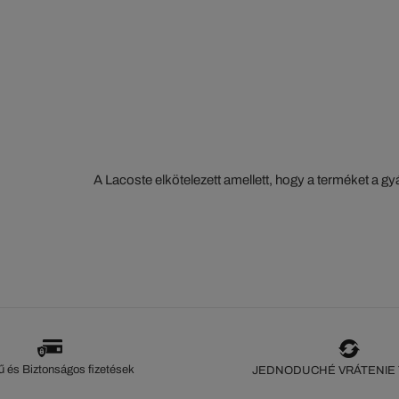
A Lacoste elkötelezett amellett, hogy a terméket a 
szorosan nyomon kövesse. Az értéklánc átláthatósága
ökoszisztéma alapos ismerete... Egyetlen öltés sem 
szeme nélkül.
 és Biztonságos fizetések
JEDNODUCHÉ VRÁTENIE