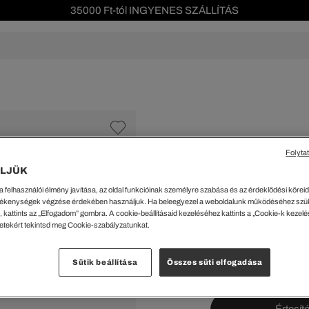
35000 Ft-tól INGYENES SZÁLLÍTÁS
Szezonális leárazás akár -40%!
Ingyenes visszaküldés!
s leárazás
Férfi
Női
Gyerek
We Are L
ŐK
CIPŐK
KIEGÉSZÍTŐK
KIEGÉSZÍTŐK
al Offer
Special Offer
Ékszerek
Ékszerek
acipők
Tornacipők
Táskák
Táskák
Folyta
%
cipők
Edzőcipők
Pénztárcák
Pénztárcák
LJÜK
ncsok
Bakancsok
Sapkák
Fejfedők
21599 Ft
a felhasználói élmény javítása, az oldal funkcióinak személyre szabása és az érdeklődési köreidh
A legalacsonyabb ár az u
csok és Szandálok
Bebújósok
Kulcstartók
Övek
ékenységek végzése érdekében használjuk. Ha beleegyezel a weboldalunk működéséhez szü
Rendszeres ár:
35999 Ft
(-
Papucsok
Sapkák és Kesztyűk
Sapkák és Kesztyűk
 kattints az „Elfogadom” gombra. A cookie-beállításaid kezeléséhez kattints a „Cookie-k kezel
letekért tekintsd meg Cookie-szabályzatunkat.
Sálak
Sálak
Méretek megtekint
Hajpántok és Hajgumik
Zoknik
Sütik beállítása
Összes süti elfogadása
Zoknik
Special Offer
ik
Special Offer
Értesíté