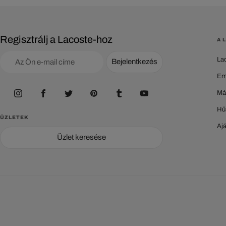
Regisztrálj a Lacoste-hoz
A 
La
Bejelentkezés
Em
Má
Hű
ÜZLETEK
Aj
Üzlet keresése