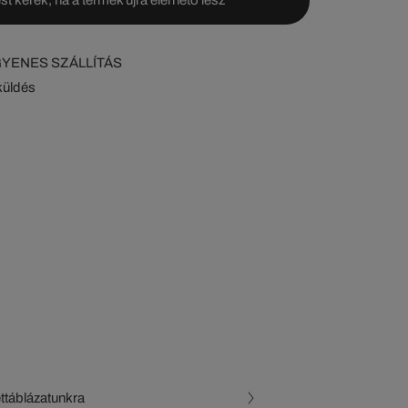
NGYENES SZÁLLÍTÁS
küldés
ettáblázatunkra