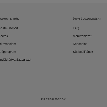
LACOSTE-RÓL
ÜGYFÉLSZOLGÁLAT
coste Csoport
FAQ
berek
Mérettáblázat
rkavédelem
Kapcsolat
ségprogram
Sütibeállítások
ándékkártya Szabályzat
FIZETÉSI MÓDOK