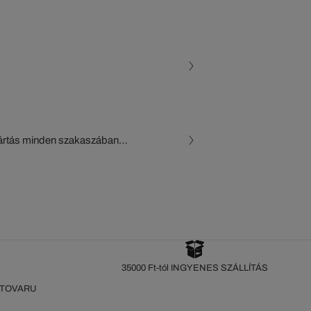
gyártás minden szakaszában
, a beszállítók és az
készül a Crocodile figyelő
35000 Ft-tól INGYENES SZÁLLÍTÁS
 TOVARU