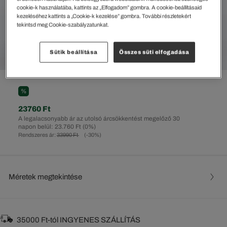
cookie-k használatába, kattints az „Elfogadom” gombra. A cookie-beállításaid
kezeléséhez kattints a „Cookie-k kezelése” gombra. További részletekért
tekintsd meg Cookie-szabályzatunkat.
Sütik beállítása
Összes süti elfogadása
%
23760 Ft
A legalacsonyabb ár az utolsó árcsökkentést megelőző 30
napon belül: 23.760 Ft
(0%)
Rendszeres ár:
33990 Ft
(-30%)
Méretek megtekintése
35000 Ft-tól INGYENES SZÁLLÍTÁS