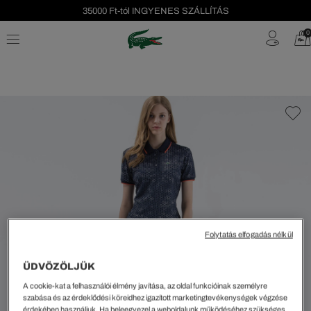
35000 Ft-tól INGYENES SZÁLLÍTÁS
Szezonális leárazás akár -40%!
0
Ingyenes visszaküldés!
Folytatás elfogadás nélkül
ÜDVÖZÖLJÜK
A cookie-kat a felhasználói élmény javítása, az oldal funkcióinak személyre
szabása és az érdeklődési köreidhez igazított marketingtevékenységek végzése
érdekében használjuk. Ha beleegyezel a weboldalunk működéséhez szükséges