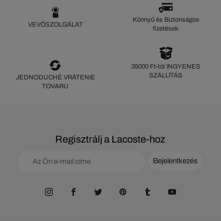
Könnyű és Biztonságos
VEVŐSZOLGÁLAT
fizetések
35000 Ft-tól INGYENES
SZÁLLÍTÁS
JEDNODUCHÉ VRÁTENIE
TOVARU
Regisztrálj a Lacoste-hoz
Bejelentkezés