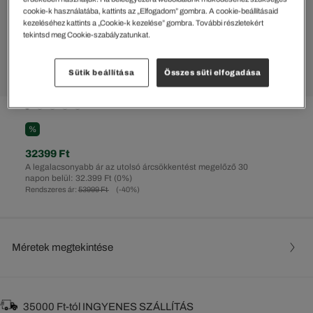
cookie-k használatába, kattints az „Elfogadom” gombra. A cookie-beállításaid
kezeléséhez kattints a „Cookie-k kezelése” gombra. További részletekért
tekintsd meg Cookie-szabályzatunkat.
Sütik beállítása
Összes süti elfogadása
%
32399 Ft
A legalacsonyabb ár az utolsó árcsökkentést megelőző 30
napon belül: 32.399 Ft
(0%)
Rendszeres ár:
53999 Ft
(-40%)
Méretek megtekintése
35000 Ft-tól INGYENES SZÁLLÍTÁS