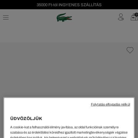
35000 Ft-tól INGYENES SZÁLLÍTÁS
Szezonális leárazás akár -40%!
0
Ingyenes visszaküldés!
Folytatás elfogadás nélkül
ÜDVÖZÖLJÜK
A cookie-kat a felhasználói élmény javítása, az oldal funkcióinak személyre
szabása és az érdeklődési köreidhez igazított marketingtevékenységek végzése
érdekében használjuk. Ha beleegyezel a weboldalunk működéséhez szükséges