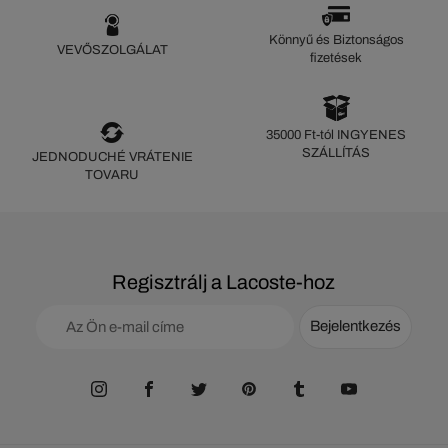
Könnyű és Biztonságos
VEVŐSZOLGÁLAT
fizetések
35000 Ft-tól INGYENES
SZÁLLÍTÁS
JEDNODUCHÉ VRÁTENIE
TOVARU
Regisztrálj a Lacoste-hoz
Bejelentkezés