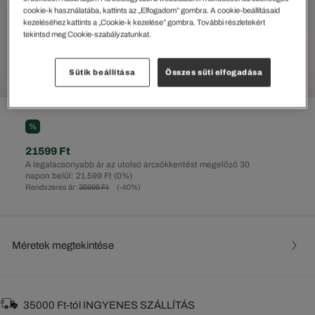
cookie-k használatába, kattints az „Elfogadom” gombra. A cookie-beállításaid
kezeléséhez kattints a „Cookie-k kezelése” gombra. További részletekért
tekintsd meg Cookie-szabályzatunkat.
Sütik beállítása
Összes süti elfogadása
%
21599 Ft
A legalacsonyabb ár az utolsó árcsökkentést megelőző 30
napon belül: 21.599 Ft
(0%)
Rendszeres ár:
35999 Ft
(-40%)
Méretek megtekintése
35000 Ft-tól INGYENES SZÁLLÍTÁS