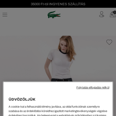
35000 Ft-tól INGYENES SZÁLLÍTÁS
Szezonális leárazás akár -40%!
0
Ingyenes visszaküldés!
Folytatás elfogadás nélkül
ÜDVÖZÖLJÜK
A cookie-kat a felhasználói élmény javítása, az oldal funkcióinak személyre
szabása és az érdeklődési köreidhez igazított marketingtevékenységek végzése
érdekében használjuk. Ha beleegyezel a weboldalunk működéséhez szükséges