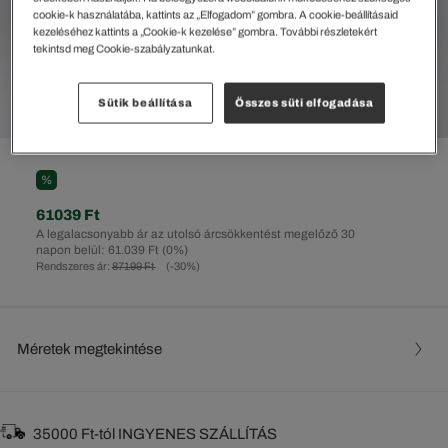
cookie-k használatába, kattints az „Elfogadom” gombra. A cookie-beállításaid
kezeléséhez kattints a „Cookie-k kezelése” gombra. További részletekért
tekintsd meg Cookie-szabályzatunkat.
Sütik beállítása
Összes süti elfogadása
%
61039 Ft
A legalacsonyabb ár az utolsó árcsökkentést megelőző 30
napon belül: 61.039 Ft
(0%)
Rendszeres ár:
87199 Ft
(-30%)
Méretek megtekintése
35000 Ft-tól INGYENES SZÁLLÍTÁS