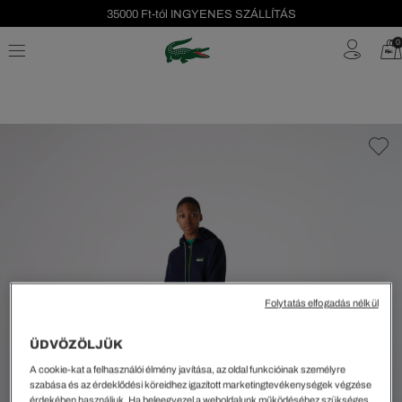
35000 Ft-tól INGYENES SZÁLLÍTÁS
Szezonális leárazás akár -40%!
0
Ingyenes visszaküldés!
Folytatás elfogadás nélkül
ÜDVÖZÖLJÜK
A cookie-kat a felhasználói élmény javítása, az oldal funkcióinak személyre
szabása és az érdeklődési köreidhez igazított marketingtevékenységek végzése
érdekében használjuk. Ha beleegyezel a weboldalunk működéséhez szükséges