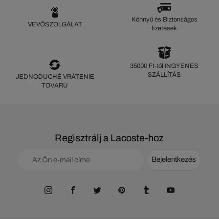
Könnyű és Biztonságos
VEVŐSZOLGÁLAT
fizetések
35000 Ft-tól INGYENES
SZÁLLÍTÁS
JEDNODUCHÉ VRÁTENIE
TOVARU
Regisztrálj a Lacoste-hoz
Bejelentkezés