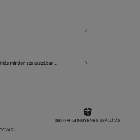
gyártás minden szakaszában
, a beszállítók és az
készül a Crocodile figyelő
35000 Ft-tól INGYENES SZÁLLÍTÁS
 TOVARU