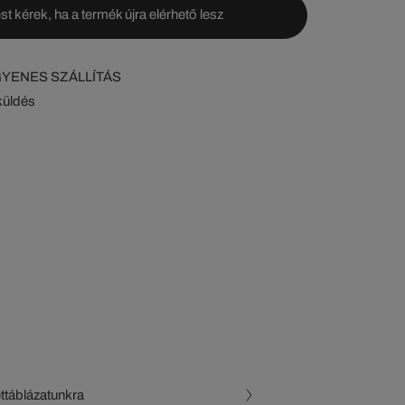
st kérek, ha a termék újra elérhető lesz
NGYENES SZÁLLÍTÁS
küldés
ettáblázatunkra