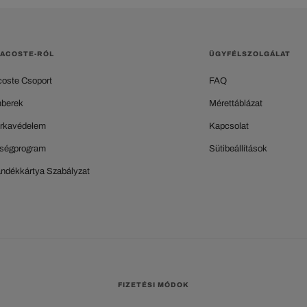
LACOSTE-RÓL
ÜGYFÉLSZOLGÁLAT
coste Csoport
FAQ
berek
Mérettáblázat
rkavédelem
Kapcsolat
ségprogram
Sütibeállítások
ándékkártya Szabályzat
FIZETÉSI MÓDOK