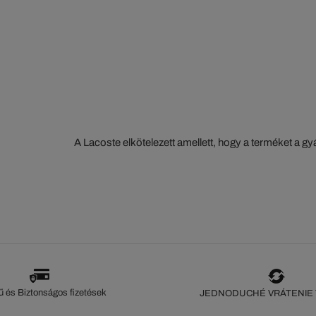
A Lacoste elkötelezett amellett, hogy a terméket a 
szorosan nyomon kövesse. Az értéklánc átláthatósága
ökoszisztéma alapos ismerete... Egyetlen öltés sem 
szeme nélkül.
 és Biztonságos fizetések
JEDNODUCHÉ VRÁTENIE