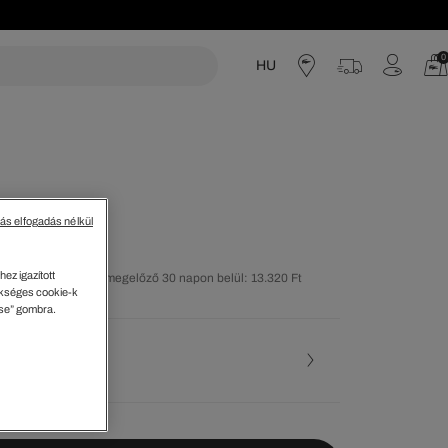
0
HU
acoste
tás elfogadás nélkül
ez igazított
olsó árcsökkentést megelőző 30 napon belül: 13.320 Ft
kséges cookie-k
ése” gombra.
50%)
ése