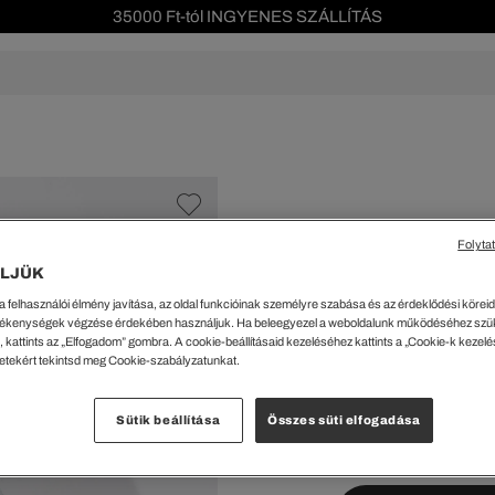
35000 Ft-tól INGYENES SZÁLLÍTÁS
Szezonális leárazás akár -40%!
Ingyenes visszaküldés!
s leárazás
Férfi
Női
Gyerek
We Are L
ŐK
CIPŐK
KIEGÉSZÍTŐK
KIEGÉSZÍTŐK
al Offer
Special Offer
Ékszerek
Ékszerek
acipők
Tornacipők
Táskák
Táskák
Folyta
%
cipők
Edzőcipők
Pénztárcák
Pénztárcák
LJÜK
ncsok
Bakancsok
Sapkák
Fejfedők
24300 Ft
a felhasználói élmény javítása, az oldal funkcióinak személyre szabása és az érdeklődési köreidh
A legalacsonyabb ár az ut
csok és Szandálok
Bebújósok
Kulcstartók
Övek
ékenységek végzése érdekében használjuk. Ha beleegyezel a weboldalunk működéséhez szü
(-82%)
Papucsok
Sapkák és Kesztyűk
Sapkák és Kesztyűk
 kattints az „Elfogadom” gombra. A cookie-beállításaid kezeléséhez kattints a „Cookie-k kezel
Rendszeres ár:
48599 Ft
(-
letekért tekintsd meg Cookie-szabályzatunkat.
Sálak
Sálak
Méretek megtekint
Hajpántok és Hajgumik
Zoknik
Sütik beállítása
Összes süti elfogadása
Zoknik
Special Offer
ik
Special Offer