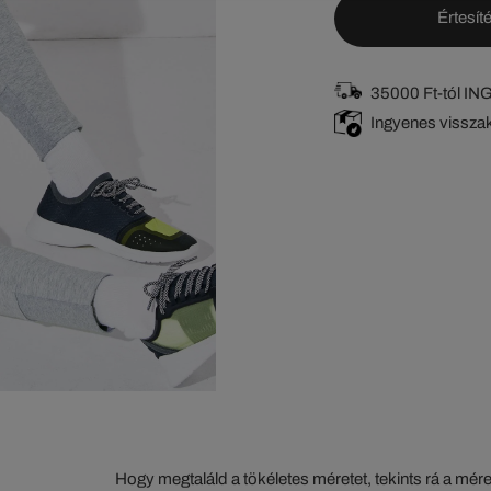
Értesíté
35000 Ft-tól I
Ingyenes vissza
Hogy megtaláld a tökéletes méretet, tekints rá a mér