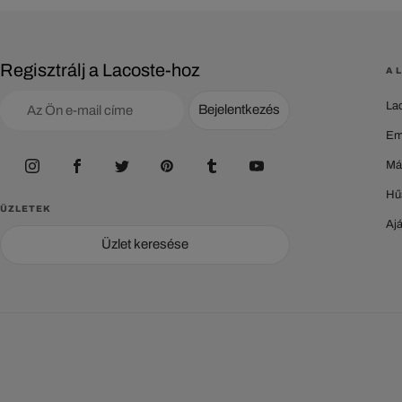
Regisztrálj a Lacoste-hoz
A 
La
Bejelentkezés
Em
Má
Hű
ÜZLETEK
Aj
Üzlet keresése