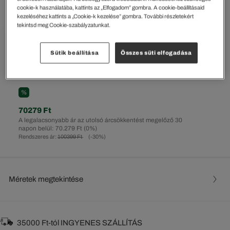
cookie-k használatába, kattints az „Elfogadom” gombra. A cookie-beállításaid
kezeléséhez kattints a „Cookie-k kezelése” gombra. További részletekért
tekintsd meg Cookie-szabályzatunkat.
Sütik beállítása
Összes süti elfogadása
%
70279 Ft
A legalacsonyabb ár az utolsó árcsökkentést megelőző 30
napon belül: 70.279 Ft
(0%)
Rendszeres ár:
100399 Ft
(-30%)
Méretek megtekintése
35000 Ft-tól INGYENES SZÁLLÍTÁS