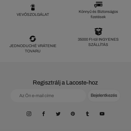
Könnyű és Biztonságos
VEVŐSZOLGÁLAT
fizetések
35000 Ft-tól INGYENES
SZÁLLÍTÁS
JEDNODUCHÉ VRÁTENIE
TOVARU
Regisztrálj a Lacoste-hoz
Bejelentkezés