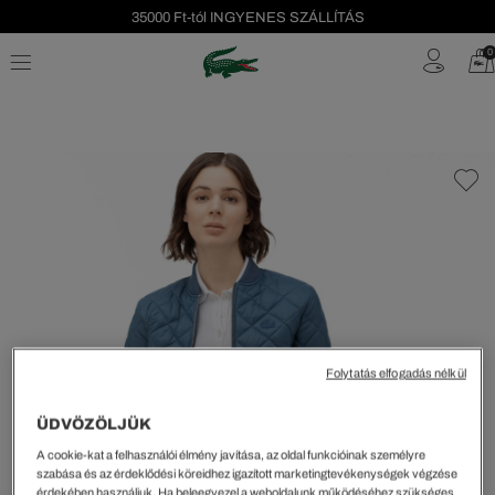
35000 Ft-tól INGYENES SZÁLLÍTÁS
Szezonális leárazás akár -40%!
0
Ingyenes visszaküldés!
Folytatás elfogadás nélkül
ÜDVÖZÖLJÜK
A cookie-kat a felhasználói élmény javítása, az oldal funkcióinak személyre
szabása és az érdeklődési köreidhez igazított marketingtevékenységek végzése
érdekében használjuk. Ha beleegyezel a weboldalunk működéséhez szükséges