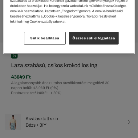
szabása és az érdeklődési köreidhez igazított marketingtevékenységek végzése
érdekében használjuk. Ha beleegyezel a weboldalunk működéséhez szükséges
cookie-k használatába, kattints az „Elfogadom” gombra. A cookie-beállításaid
kezeléséhez kattints a „Cookie-k kezelése” gombra. További részletekért
tekintsd meg Cookie-szabályzatunkat.
Sütik beállítása
Összes süti elfogadása
%
Laza szabású, csíkos krokodilos ing
43049 Ft
A legalacsonyabb ár az utolsó árcsökkentést megelőző 30
napon belül: 43.049 Ft
(0%)
Rendszeres ár:
61499 Ft
(-30%)
Kiválasztott szín
Bézs • 3IY