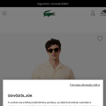
Ingyenes visszaküldés!
0
Folytatás elfogadás nélkül
ÜDVÖZÖLJÜK
A cookie-kat a felhasználói élmény javítása, az oldal funkcióinak személyre