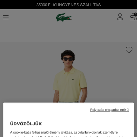
35000 Ft-tól INGYENES SZÁLLÍTÁS
Szezonális leárazás akár -40%!
0
Ingyenes visszaküldés!
Folytatás elfogadás nélkül
ÜDVÖZÖLJÜK
A cookie-kat a felhasználói élmény javítása, az oldal funkcióinak személyre