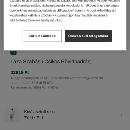
szabása és az érdeklődési köreidhez igazított marketingtevékenységek végzése
érdekében használjuk. Ha beleegyezel a weboldalunk működéséhez szükséges
cookie-k használatába, kattints az „Elfogadom” gombra. A cookie-beállításaid
kezeléséhez kattints a „Cookie-k kezelése” gombra. További részletekért
tekintsd meg Cookie-szabályzatunkat.
Sütik beállítása
Összes süti elfogadása
%
Laza Szabású Csíkos Rövidnadrág
32619 Ft
A legalacsonyabb ár az utolsó árcsökkentést megelőző 30
napon belül: 32.619 Ft
(0%)
Rendszeres ár:
46599 Ft
(-30%)
Kiválasztott szín
Zöld • BLI