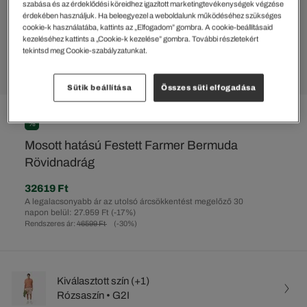
szabása és az érdeklődési köreidhez igazított marketingtevékenységek végzése
érdekében használjuk. Ha beleegyezel a weboldalunk működéséhez szükséges
cookie-k használatába, kattints az „Elfogadom” gombra. A cookie-beállításaid
kezeléséhez kattints a „Cookie-k kezelése” gombra. További részletekért
tekintsd meg Cookie-szabályzatunkat.
Sütik beállítása
Összes süti elfogadása
%
Mosott hatású Festett Farmer Bermuda
Rövidnadrág
32619 Ft
A legalacsonyabb ár az utolsó árcsökkentést megelőző 30
napon belül: 27.959 Ft
(-17%)
Rendszeres ár:
46599 Ft
(-30%)
Kiválasztott szín (+1)
Rózsaszín • G2I