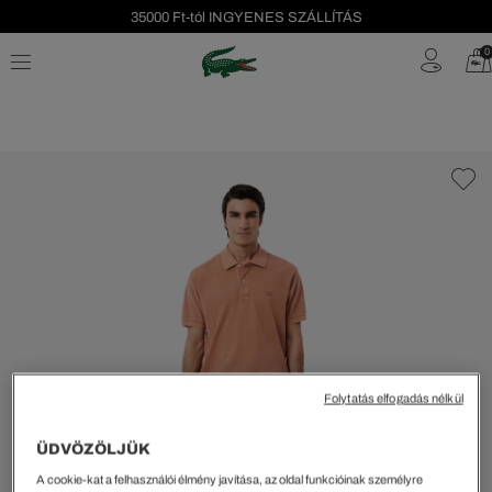
35000 Ft-tól INGYENES SZÁLLÍTÁS
Szezonális leárazás akár -40%!
0
Ingyenes visszaküldés!
Folytatás elfogadás nélkül
ÜDVÖZÖLJÜK
A cookie-kat a felhasználói élmény javítása, az oldal funkcióinak személyre