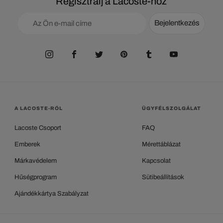
Regisztrálj a Lacoste-hoz
Bejelentkezés
A LACOSTE-RÓL
ÜGYFÉLSZOLGÁLAT
Lacoste Csoport
FAQ
Emberek
Mérettáblázat
Márkavédelem
Kapcsolat
Hűségprogram
Sütibeállítások
Ajándékkártya Szabályzat