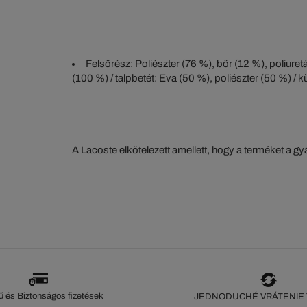
Felsőrész: Poliészter (76 %), bőr (12 %), poliuretá
(100 %) / talpbetét: Eva (50 %), poliészter (50 %) / 
A Lacoste elkötelezett amellett, hogy a terméket a 
szorosan nyomon kövesse. Az értéklánc átláthatósága
ökoszisztéma alapos ismerete... Egyetlen öltés sem 
szeme nélkül.
 és Biztonságos fizetések
JEDNODUCHÉ VRÁTENIE