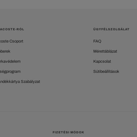
LACOSTE-RÓL
ÜGYFÉLSZOLGÁLAT
coste Csoport
FAQ
berek
Mérettáblázat
rkavédelem
Kapcsolat
ségprogram
Sütibeállítások
ándékkártya Szabályzat
FIZETÉSI MÓDOK