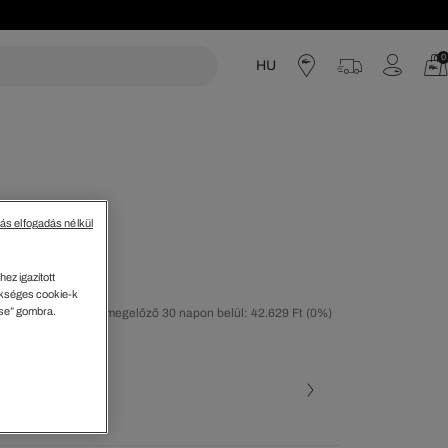
0
HU
acoste
tás elfogadás nélkül
3 Neo
ez igazított
kséges cookie-k
ése” gombra.
tolsó árcsökkentést megelőző 30 napon belül: 42.629 Ft
(0%)
30%)
ott szín (+3)
Tengerész • 075