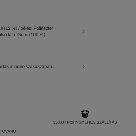
n (12 %) / bélés: Poliészter
külső talp: Gumi (100 %)
gyártás minden szakaszában
, a beszállítók és az
készül a Crocodile figyelő
35000 Ft-tól INGYENES SZÁLLÍTÁS
 TOVARU