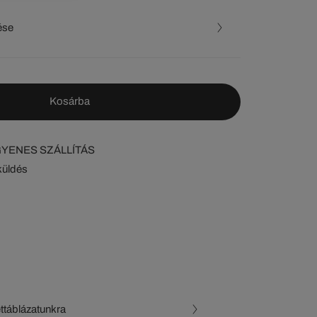
ése
Kosárba
NGYENES SZÁLLÍTÁS
küldés
ettáblázatunkra