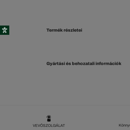
Termék részletei
Gyártási és behozatali információk
Könnyű
VEVŐSZOLGÁLAT