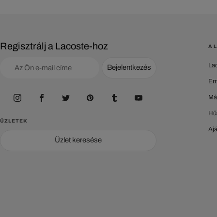
Regisztrálj a Lacoste-hoz
A 
La
Bejelentkezés
Em
Má
Hű
ÜZLETEK
Aj
Üzlet keresése