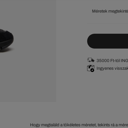
Méretek megtekint
35000 Ft-tól I
Ingyenes vissza
Hogy megtaláld a tökéletes méretet, tekints rá a mér