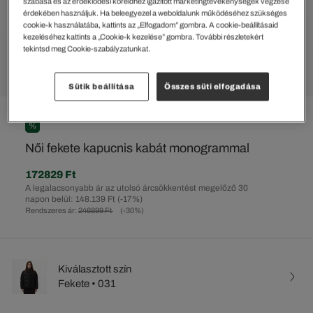
szabása és az érdeklődési köreidhez igazított marketingtevékenységek végzése
érdekében használjuk. Ha beleegyezel a weboldalunk működéséhez szükséges
cookie-k használatába, kattints az „Elfogadom” gombra. A cookie-beállításaid
kezeléséhez kattints a „Cookie-k kezelése” gombra. További részletekért
tekintsd meg Cookie-szabályzatunkat.
Sütik beállítása
Összes süti elfogadása
%
Női fekete kapucnis kabát monogrammal
172829 Ft
A legalacsonyabb ár az utolsó árcsökkentést megelőző 30
napon belül: 148.139 Ft
(-17%)
Rendszeres ár:
246899 Ft
(-30%)
Kiválasztott szín
Fekete • 031