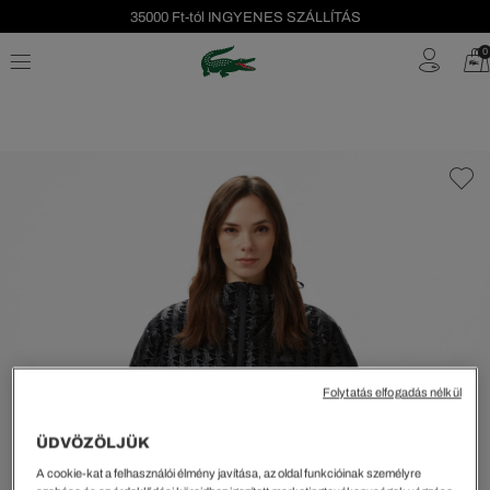
35000 Ft-tól INGYENES SZÁLLÍTÁS
Szezonális leárazás akár -40%!
0
Ingyenes visszaküldés!
Folytatás elfogadás nélkül
ÜDVÖZÖLJÜK
A cookie-kat a felhasználói élmény javítása, az oldal funkcióinak személyre