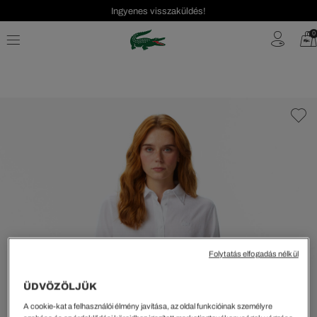
Ingyenes visszaküldés!
0
Folytatás elfogadás nélkül
ÜDVÖZÖLJÜK
A cookie-kat a felhasználói élmény javítása, az oldal funkcióinak személyre