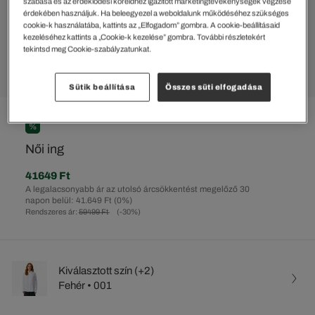
szabása és az érdeklődési köreidhez igazított marketingtevékenységek végzése
érdekében használjuk. Ha beleegyezel a weboldalunk működéséhez szükséges
cookie-k használatába, kattints az „Elfogadom” gombra. A cookie-beállításaid
kezeléséhez kattints a „Cookie-k kezelése” gombra. További részletekért
tekintsd meg Cookie-szabályzatunkat.
Sütik beállítása
Összes süti elfogadása
%
Női ing
41649 Ft
A legalacsonyabb ár az utolsó árcsökkentést megelőző 30
napon belül: 41.649 Ft
(0%)
Rendszeres ár:
59499 Ft
(-30%)
Kiválasztott szín (+2)
Fehér • 001