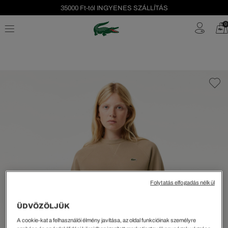
35000 Ft-tól INGYENES SZÁLLÍTÁS
Szezonális leárazás akár -40%!
0
Ingyenes visszaküldés!
Folytatás elfogadás nélkül
ÜDVÖZÖLJÜK
A cookie-kat a felhasználói élmény javítása, az oldal funkcióinak személyre