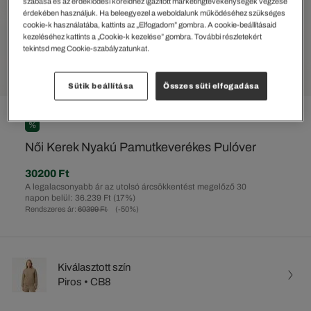
szabása és az érdeklődési köreidhez igazított marketingtevékenységek végzése
érdekében használjuk. Ha beleegyezel a weboldalunk működéséhez szükséges
cookie-k használatába, kattints az „Elfogadom” gombra. A cookie-beállításaid
kezeléséhez kattints a „Cookie-k kezelése” gombra. További részletekért
tekintsd meg Cookie-szabályzatunkat.
Sütik beállítása
Összes süti elfogadása
%
Női Kerek Nyakú Pamutkeverékes Pulóver
30200 Ft
A legalacsonyabb ár az utolsó árcsökkentést megelőző 30
napon belül: 36.239 Ft
(17%)
Rendszeres ár:
60399 Ft
(-50%)
Kiválasztott szín
Piros • CB8