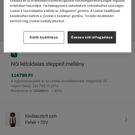
szabása és az érdeklődési köreidhez igazított marketingtevékenységek végzése
érdekében használjuk. Ha beleegyezel a weboldalunk működéséhez szükséges
cookie-k használatába, kattints az „Elfogadom” gombra. A cookie-beállításaid
kezeléséhez kattints a „Cookie-k kezelése” gombra. További részletekért
tekintsd meg Cookie-szabályzatunkat.
Sütik beállítása
Összes süti elfogadása
%
Női kétoldalas steppelt mellény
114799 Ft
A legalacsonyabb ár az utolsó árcsökkentést megelőző 30
napon belül: 114.799 Ft
(0%)
Rendszeres ár:
163999 Ft
(-30%)
Kiválasztott szín
Fehér • 70V