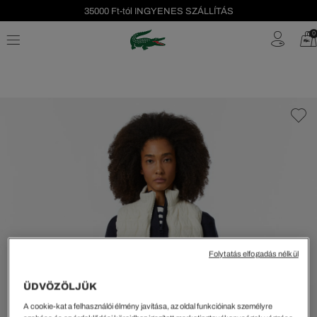
35000 Ft-tól INGYENES SZÁLLÍTÁS
Szezonális leárazás akár -40%!
0
Ingyenes visszaküldés!
Folytatás elfogadás nélkül
ÜDVÖZÖLJÜK
A cookie-kat a felhasználói élmény javítása, az oldal funkcióinak személyre