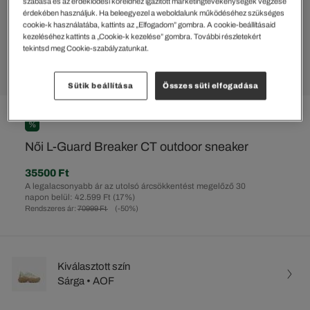
szabása és az érdeklődési köreidhez igazított marketingtevékenységek végzése
érdekében használjuk. Ha beleegyezel a weboldalunk működéséhez szükséges
cookie-k használatába, kattints az „Elfogadom” gombra. A cookie-beállításaid
kezeléséhez kattints a „Cookie-k kezelése” gombra. További részletekért
tekintsd meg Cookie-szabályzatunkat.
Sütik beállítása
Összes süti elfogadása
%
Női L-Guard Breaker CT outdoor sneaker
35500 Ft
A legalacsonyabb ár az utolsó árcsökkentést megelőző 30
napon belül: 42.599 Ft
(17%)
Rendszeres ár:
70999 Ft
(-50%)
Kiválasztott szín
Sárga • AOF