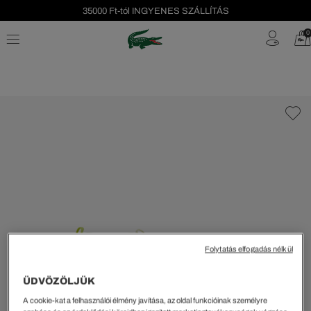
35000 Ft-tól INGYENES SZÁLLÍTÁS
Szezonális leárazás akár -40%!
0
Ingyenes visszaküldés!
Folytatás elfogadás nélkül
ÜDVÖZÖLJÜK
A cookie-kat a felhasználói élmény javítása, az oldal funkcióinak személyre