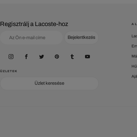
Regisztrálj a Lacoste-hoz
A 
La
Bejelentkezés
Em
Má
Hű
ÜZLETEK
Aj
Üzlet keresése