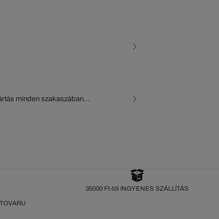
gyártás minden szakaszában
, a beszállítók és az
készül a Crocodile figyelő
35000 Ft-tól INGYENES SZÁLLÍTÁS
 TOVARU