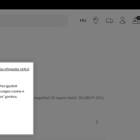
0
HU
acoste
tás elfogadás nélkül
 tornacipő
ez igazított
kséges cookie-k
ése” gombra.
tolsó árcsökkentést megelőző 30 napon belül: 38.289 Ft
(0%)
30%)
ott szín (+3)
• 2B7