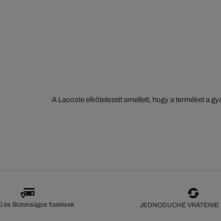
A Lacoste elkötelezett amellett, hogy a terméket a 
szorosan nyomon kövesse. Az értéklánc átláthatósága
ökoszisztéma alapos ismerete... Egyetlen öltés sem 
szeme nélkül.
 és Biztonságos fizetések
JEDNODUCHÉ VRÁTENIE