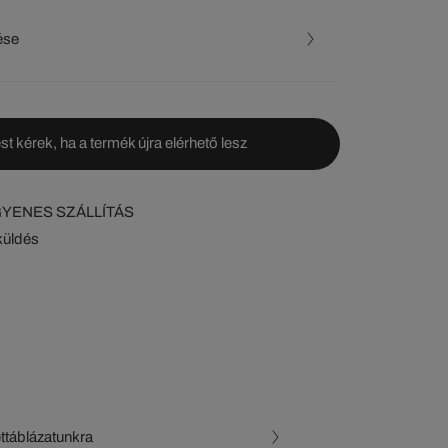
ése
st kérek, ha a termék újra elérhető lesz
NGYENES SZÁLLÍTÁS
küldés
ettáblázatunkra