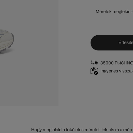
Méretek megtekint
Értesíté
35000 Ft-tól I
Ingyenes vissza
Hogy megtaláld a tökéletes méretet, tekints rá a mér