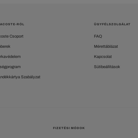
LACOSTE-RÓL
ÜGYFÉLSZOLGÁLAT
coste Csoport
FAQ
berek
Mérettáblázat
rkavédelem
Kapcsolat
ségprogram
Sütibeállítások
ándékkártya Szabályzat
FIZETÉSI MÓDOK