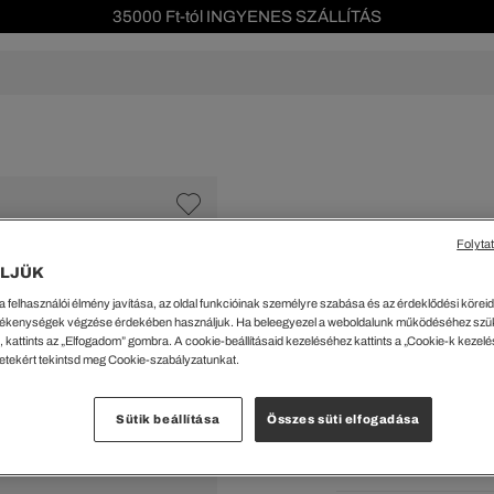
35000 Ft-tól INGYENES SZÁLLÍTÁS
Szezonális leárazás akár -40%!
Ingyenes visszaküldés!
s leárazás
Férfi
Női
Gyerek
We Are L
ŐK
CIPŐK
KIEGÉSZÍTŐK
KIEGÉSZÍTŐK
al Offer
Special Offer
Ékszerek
Ékszerek
acipők
Tornacipők
Táskák
Táskák
Folyta
%
cipők
Edzőcipők
Pénztárcák
Pénztárcák
LJÜK
Női L003 Neo Shot
ncsok
Bakancsok
Sapkák
Fejfedők
a felhasználói élmény javítása, az oldal funkcióinak személyre szabása és az érdeklődési köreidh
csok és Szandálok
Bebújósok
Kulcstartók
Övek
38289 Ft
ékenységek végzése érdekében használjuk. Ha beleegyezel a weboldalunk működéséhez szü
Papucsok
Sapkák és Kesztyűk
Sapkák és Kesztyűk
 kattints az „Elfogadom” gombra. A cookie-beállításaid kezeléséhez kattints a „Cookie-k kezel
A legalacsonyabb ár az u
letekért tekintsd meg Cookie-szabályzatunkat.
Rendszeres ár:
54699 Ft
(-
Sálak
Sálak
Hajpántok és Hajgumik
Zoknik
Kiválaszt
Sütik beállítása
Összes süti elfogadása
Zoknik
Special Offer
Krém 
ik
Special Offer