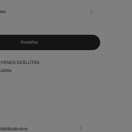
ése
Kosárba
NGYENES SZÁLLÍTÁS
küldés
ettáblázatunkra