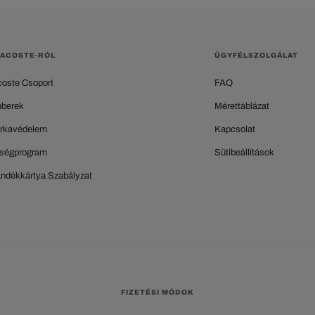
LACOSTE-RÓL
ÜGYFÉLSZOLGÁLAT
coste Csoport
FAQ
berek
Mérettáblázat
rkavédelem
Kapcsolat
ségprogram
Sütibeállítások
ándékkártya Szabályzat
FIZETÉSI MÓDOK