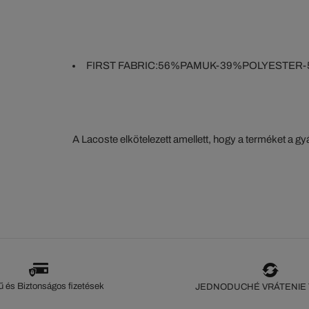
FIRST FABRIC:56%PAMUK-39%POLYESTER
A Lacoste elkötelezett amellett, hogy a terméket a 
szorosan nyomon kövesse. Az értéklánc átláthatósága
ökoszisztéma alapos ismerete... Egyetlen öltés sem 
szeme nélkül.
 és Biztonságos fizetések
JEDNODUCHÉ VRÁTENIE