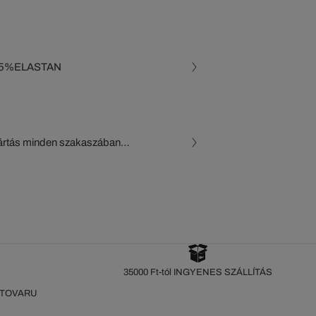
-5%ELASTAN
gyártás minden szakaszában
, a beszállítók és az
készül a Crocodile figyelő
35000 Ft-tól INGYENES SZÁLLÍTÁS
 TOVARU