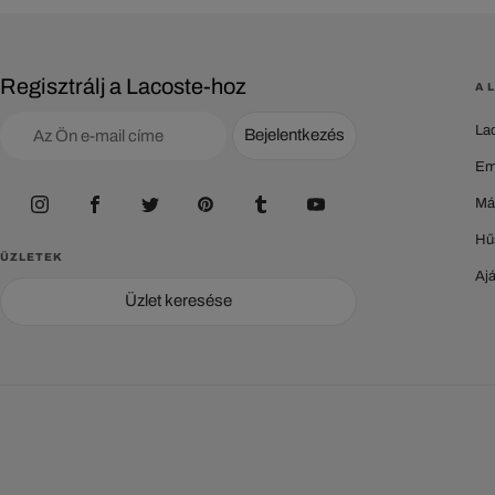
Regisztrálj a Lacoste-hoz
A 
La
Bejelentkezés
Em
Má
Hű
ÜZLETEK
Aj
Üzlet keresése