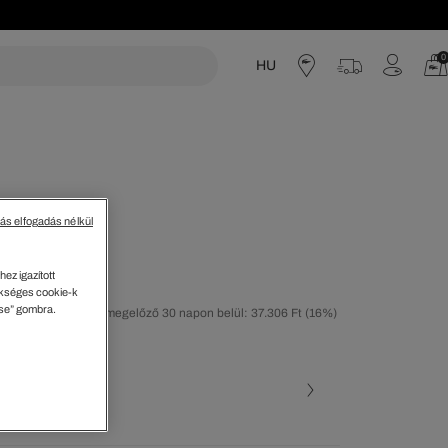
0
HU
acoste
tás elfogadás nélkül
ág
ez igazított
kséges cookie-k
ése” gombra.
tolsó árcsökkentést megelőző 30 napon belül: 37.306 Ft
(16%)
50%)
ott szín
 • 10B