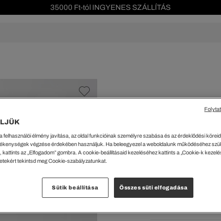
35000 Ft-tól INGYENES SZÁLLÍTÁS
Szezonális leárazás akár -40%!
Ingyenes visszaküldés!
s leárazás
Férfi
Női
Gyerek
We Are L
ŐK
CIPŐK
KIEGÉSZÍTŐK
KIEGÉSZÍTŐK
al Offer
Special Offer
Ékszerek
Ékszerek
acipők
Tornacipők
Táskák
Táskák
Folyta
%
cipők
Edzőcipők
Pénztárcák
Pénztárcák
LJÜK
Női Melegítőnadr
ncsok
Bakancsok
Sapkák
Fejfedők
a felhasználói élmény javítása, az oldal funkcióinak személyre szabása és az érdeklődési köreidh
csok és Szandálok
Bebújósok
Kulcstartók
Övek
31350 Ft
ékenységek végzése érdekében használjuk. Ha beleegyezel a weboldalunk működéséhez szü
Papucsok
Sapkák és Kesztyűk
Sapkák és Kesztyűk
 kattints az „Elfogadom” gombra. A cookie-beállításaid kezeléséhez kattints a „Cookie-k kezel
A legalacsonyabb ár az u
letekért tekintsd meg Cookie-szabályzatunkat.
Rendszeres ár:
62699 Ft
(-
Sálak
Sálak
Hajpántok és Hajgumik
Zoknik
Kiválaszt
Sütik beállítása
Összes süti elfogadása
Zoknik
Special Offer
Fehér
ik
Special Offer