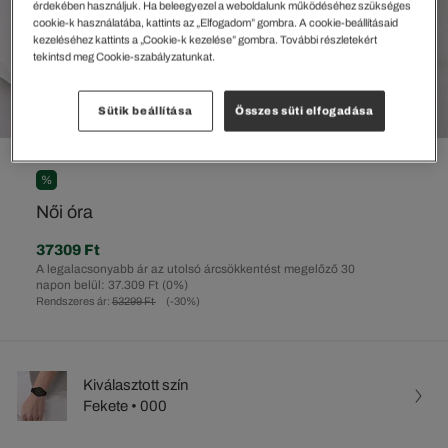
érdekében használjuk. Ha beleegyezel a weboldalunk működéséhez szükséges
cookie-k használatába, kattints az „Elfogadom” gombra. A cookie-beállításaid
kezeléséhez kattints a „Cookie-k kezelése” gombra. További részletekért
tekintsd meg Cookie-szabályzatunkat.
Sütik beállítása
Összes süti elfogadása
%
Női óra
37309 Ft
A legalacsonyabb ár az utolsó árcsökkentést megelőző 30
napon belül: 37.309 Ft
(0%)
Rendszeres ár:
53299 Ft
(-30%)
Kiválasztott szín
Fekete • 000