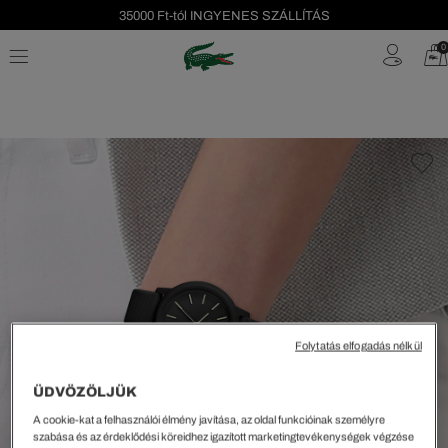
35000 Ft-tól INGYENES SZÁLLÍTÁS
Szezonális leárazás akár -40%!
0
Ingyenes visszaküldés!
Folytatás elfogadás nélkül
ÜDVÖZÖLJÜK
A cookie-kat a felhasználói élmény javítása, az oldal funkcióinak személyre
szabása és az érdeklődési köreidhez igazított marketingtevékenységek végzése