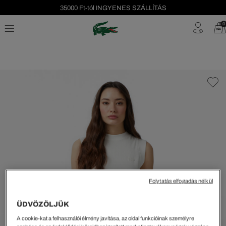
35000 Ft-tól INGYENES SZÁLLÍTÁS
Szezonális leárazás akár -40%!
0
Ingyenes visszaküldés!
Folytatás elfogadás nélkül
ÜDVÖZÖLJÜK
A cookie-kat a felhasználói élmény javítása, az oldal funkcióinak személyre