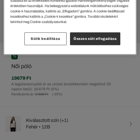
szabása és az érdeklődési köreidhez igazított marketingtevékenységek végzése
érdekében használjuk. Ha beleegyezel a weboldalunk működéséhez szükséges
cookie-k használatába, kattints az „Elfogadom” gombra. A cookie-beállításaid
kezeléséhez kattints a „Cookie-k kezelése” gombra. További részletekért
tekintsd meg Cookie-szabályzatunkat.
Sütik beállítása
Összes süti elfogadása
%
Női póló
19679 Ft
A legalacsonyabb ár az utolsó árcsökkentést megelőző 30
napon belül: 19.679 Ft
(0%)
Rendszeres ár:
24599 Ft
(-20%)
Kiválasztott szín (+1)
Fehér • 12B