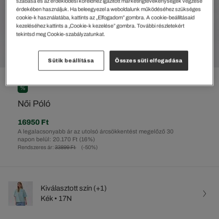
szabása és az érdeklődési köreidhez igazított marketingtevékenységek végzése
érdekében használjuk. Ha beleegyezel a weboldalunk működéséhez szükséges
cookie-k használatába, kattints az „Elfogadom” gombra. A cookie-beállításaid
kezeléséhez kattints a „Cookie-k kezelése” gombra. További részletekért
tekintsd meg Cookie-szabályzatunkat.
Sütik beállítása
Összes süti elfogadása
%
Női Póló
16950 Ft
A legalacsonyabb ár az utolsó árcsökkentést megelőző 30
napon belül: 20.170 Ft
(16%)
Rendszeres ár:
33899 Ft
(-50%)
Kiválasztott szín (+1)
Kék • 17N