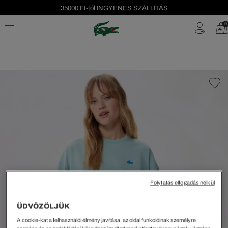
35000 Ft-tól INGYENES SZÁLLÍTÁS
Szezonális leárazás akár -40%!
0
Ingyenes visszaküldés!
Folytatás elfogadás nélkül
ÜDVÖZÖLJÜK
A cookie-kat a felhasználói élmény javítása, az oldal funkcióinak személyre