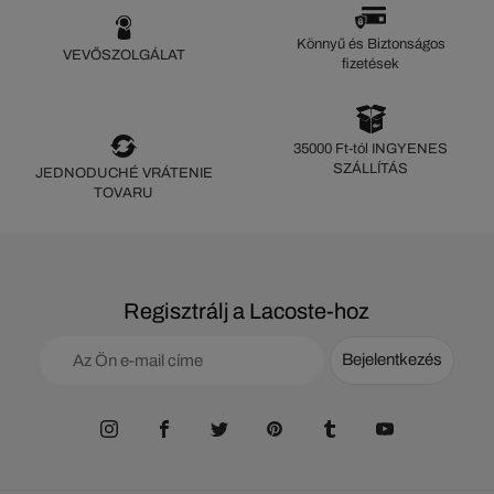
Könnyű és Biztonságos
VEVŐSZOLGÁLAT
fizetések
35000 Ft-tól INGYENES
SZÁLLÍTÁS
JEDNODUCHÉ VRÁTENIE
TOVARU
Regisztrálj a Lacoste-hoz
Bejelentkezés