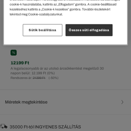
cookie-k használatába, kattints az „Elfogadom” gombra. A cookie-beállításaid
kezeléséhez kattints a „Cookie-k kezelése” gombra. További részletekért
tekintsd meg Cookie-szabályzatunkat.
Sütik beállítása
Összes süti elfogadása
%
12199 Ft
A legalacsonyabb ár az utolsó árcsökkentést megelőző 30
napon belül: 12.199 Ft
(0%)
Rendszeres ár:
24399 Ft
(-50%)
Méretek megtekintése
35000 Ft-tól INGYENES SZÁLLÍTÁS