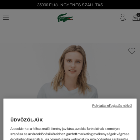
35000 Ft-tól INGYENES SZÁLLÍTÁS
Szezonális leárazás akár -40%!
0
Ingyenes visszaküldés!
Folytatás elfogadás nélkül
ÜDVÖZÖLJÜK
A cookie-kat a felhasználói élmény javítása, az oldal funkcióinak személyre
szabása és az érdeklődési köreidhez igazított marketingtevékenységek végzése
érdekében használjuk. Ha beleegyezel a weboldalunk működéséhez szükséges