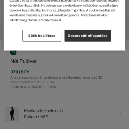
szabása és az érdeklődési köreidhez igazított marketingtevékenységek végzése
érdekében használjuk. Ha beleegyezel a weboldalunk működéséhez szükséges
cookie-k használatába, kattints az „Elfogadom” gombra. A cookie-beállításaid
kezeléséhez kattints a „Cookie-k kezelése” gombra. További részletekért
tekintsd meg Cookie-szabályzatunkat.
Sütik beállítása
Összes süti elfogadása
%
Női Pulóver
37919 Ft
A legalacsonyabb ár az utolsó árcsökkentést megelőző 30
napon belül: 37.919 Ft
(0%)
Rendszeres ár:
63199 Ft
(-40%)
Kiválasztott szín (+1)
Fekete • 06S