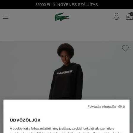
35000 Ft-tól INGYENES SZÁLLÍTÁS
Szezonális leárazás akár -40%!
0
Ingyenes visszaküldés!
Folytatás elfogadás nélkül
ÜDVÖZÖLJÜK
A cookie-kat a felhasználói élmény javítása, az oldal funkcióinak személyre