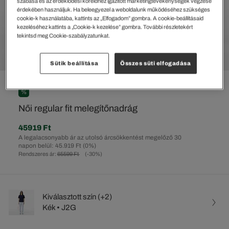
szabása és az érdeklődési köreidhez igazított marketingtevékenységek végzése
érdekében használjuk. Ha beleegyezel a weboldalunk működéséhez szükséges
cookie-k használatába, kattints az „Elfogadom” gombra. A cookie-beállításaid
kezeléséhez kattints a „Cookie-k kezelése” gombra. További részletekért
tekintsd meg Cookie-szabályzatunkat.
Sütik beállítása
Összes süti elfogadása
%
Női regular fit melegítőnadrág
45919 Ft
A legalacsonyabb ár az utolsó árcsökkentést megelőző 30
napon belül: 45.919 Ft
(0%)
Rendszeres ár:
65599 Ft
(-30%)
Kiválasztott szín (+2)
Kék • J2G