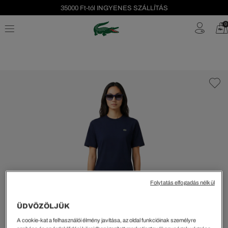
35000 Ft-tól INGYENES SZÁLLÍTÁS
Szezonális leárazás akár -40%!
0
Ingyenes visszaküldés!
Folytatás elfogadás nélkül
ÜDVÖZÖLJÜK
A cookie-kat a felhasználói élmény javítása, az oldal funkcióinak személyre