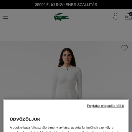
35000 Ft-tól INGYENES SZÁLLÍTÁS
Szezonális leárazás akár -40%!
0
Ingyenes visszaküldés!
Folytatás elfogadás nélkül
ÜDVÖZÖLJÜK
A cookie-kat a felhasználói élmény javítása, az oldal funkcióinak személyre