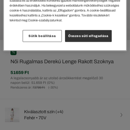
szabása és az érdeklődési köreidhez igazított marketingtevékenységek végzése
érdekében használjuk. Ha beleegyezel a weboldalunk működéséhez szükséges
cookie-k használatába, kattints az „Elfogadom” gombra. A cookie-beállításaid
kezeléséhez kattints a „Cookie-k kezelése” gombra. További részletekért
tekintsd meg Cookie-szabályzatunkat.
Sütik beállítása
Összes süti elfogadása
%
Női Rugalmas Derekú Lenge Rakott Szoknya
51659 Ft
A legalacsonyabb ár az utolsó árcsökkentést megelőző 30
napon belül: 51.659 Ft
(0%)
Rendszeres ár:
73799 Ft
(-30%)
Kiválasztott szín (+4)
Fehér • 70V