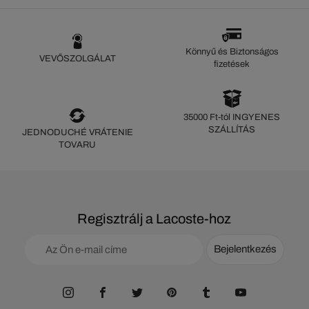
Könnyű és Biztonságos
VEVŐSZOLGÁLAT
fizetések
35000 Ft-tól INGYENES
SZÁLLÍTÁS
JEDNODUCHÉ VRÁTENIE
TOVARU
Regisztrálj a Lacoste-hoz
Bejelentkezés