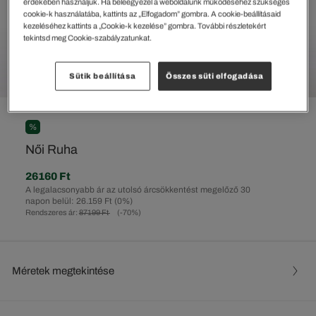
érdekében használjuk. Ha beleegyezel a weboldalunk működéséhez szükséges
cookie-k használatába, kattints az „Elfogadom” gombra. A cookie-beállításaid
kezeléséhez kattints a „Cookie-k kezelése” gombra. További részletekért
tekintsd meg Cookie-szabályzatunkat.
Sütik beállítása
Összes süti elfogadása
%
Női Ruha
26160 Ft
A legalacsonyabb ár az utolsó árcsökkentést megelőző 30
napon belül: 26.159 Ft
(0%)
Rendszeres ár:
87199 Ft
(-70%)
Méretek megtekintése