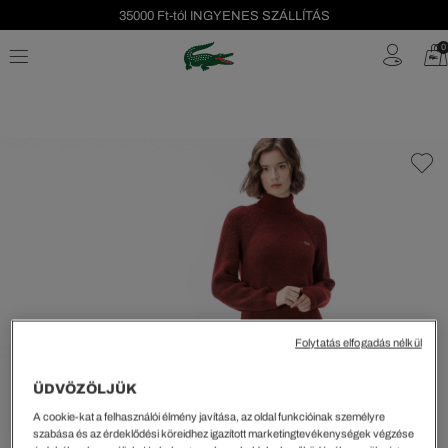
35000 Ft-tól INGYENES SZÁLLÍTÁS
Szezonális leárazás akár -40%!
0
Ingyenes visszaküldés!
Folytatás elfogadás nélkül
ÜDVÖZÖLJÜK
A cookie-kat a felhasználói élmény javítása, az oldal funkcióinak személyre
szabása és az érdeklődési köreidhez igazított marketingtevékenységek végzése