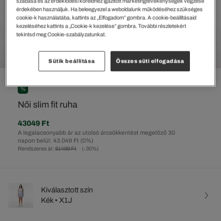
szabása és az érdeklődési köreidhez igazított marketingtevékenységek végzése
érdekében használjuk. Ha beleegyezel a weboldalunk működéséhez szükséges
cookie-k használatába, kattints az „Elfogadom” gombra. A cookie-beállításaid
kezeléséhez kattints a „Cookie-k kezelése” gombra. További részletekért
tekintsd meg Cookie-szabályzatunkat.
Sütik beállítása
Összes süti elfogadása
%
Női slim fit ruha
43049 Ft
A legalacsonyabb ár az utolsó árcsökkentést megelőző 30
napon belül: 43.049 Ft
(0%)
Rendszeres ár:
61499 Ft
(-30%)
Kiválasztott szín
Kék • X1J