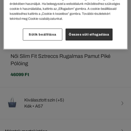
érdekében használjuk. Ha beleegyezel a weboldalunk működéséhez szükséges
cookie-k használatába, kattints az „Elfogadom” gombra. A cookie-beállításaid
kezeléséhez kattints a „Cookie-k kezelése” gombra. További részletekért
tekintsd meg Cookie-szabályzatunkat.
Sütik beállítása
Összes süti elfogadása
Női Slim Fit Sztreccs Rugalmas Pamut Piké
Pólóing
46099 Ft
Kiválasztott szín (+5)
Kék • A57