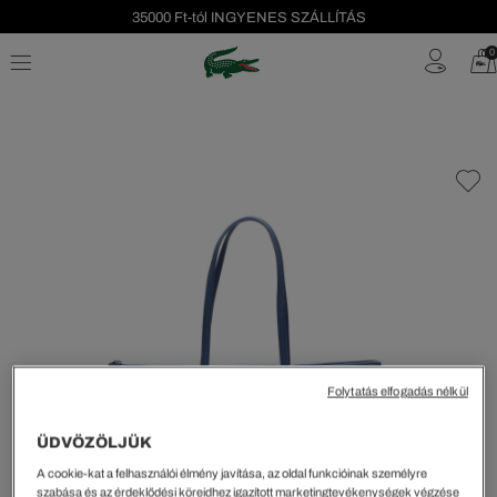
35000 Ft-tól INGYENES SZÁLLÍTÁS
Szezonális leárazás akár -40%!
0
Ingyenes visszaküldés!
Folytatás elfogadás nélkül
ÜDVÖZÖLJÜK
A cookie-kat a felhasználói élmény javítása, az oldal funkcióinak személyre
szabása és az érdeklődési köreidhez igazított marketingtevékenységek végzése